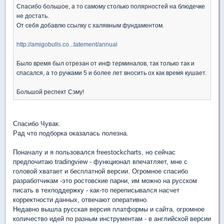
Спасибо большое, а то самому столько полярностей на блюдечке
не достать.
От себя добавлю ссылку с халявным фундаментом.
http://amigobulls.co...tatement/annual
Было время был отрезан от инф терминалов, так только так и
спасался, а то ручками 5 и более лет вносить ох как время кушает.
Большой респект Сэму!
Спасибо Чувак.
Рад что подборка оказалась полезна.
Поначалу и я пользовался freestockcharts, но сейчас
предпочитаю tradingview - функционал впечатляет, мне с
головой хватает и бесплатной версии. Огромное спасибо
разработчикам -это ростовские парни, им можно на русском
писать в техподдержку - как-то переписывался насчет
корректности данных, отвечают оперативно.
Недавно вышла русская версия платформы и сайта, огромное
количество идей по разным инструментам - в английской версии