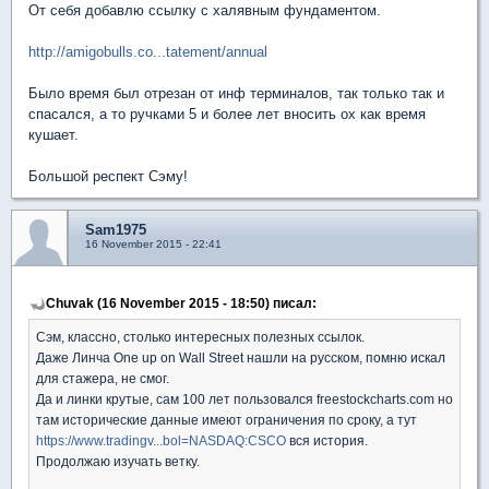
От себя добавлю ссылку с халявным фундаментом.
http://amigobulls.co...tatement/annual
Было время был отрезан от инф терминалов, так только так и
спасался, а то ручками 5 и более лет вносить ох как время
кушает.
Большой респект Сэму!
Sam1975
16 November 2015 - 22:41
Chuvak (16 November 2015 - 18:50) писал:
Сэм, классно, столько интересных полезных ссылок.
Даже Линча One up on Wall Street нашли на русском, помню искал
для стажера, не смог.
Да и линки крутые, сам 100 лет пользовался freestockcharts.com но
там исторические данные имеют ограничения по сроку, а тут
https://www.tradingv...bol=NASDAQ:CSCO
вся история.
Продолжаю изучать ветку.