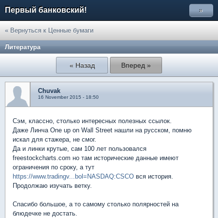
Первый банковский!
»
« Вернуться к Ценные бумаги
Литература
« Назад
Вперед »
Chuvak
16 November 2015 - 18:50
Сэм, классно, столько интересных полезных ссылок.
Даже Линча One up on Wall Street нашли на русском, помню
искал для стажера, не смог.
Да и линки крутые, сам 100 лет пользовался
freestockcharts.com но там исторические данные имеют
ограничения по сроку, а тут
https://www.tradingv...bol=NASDAQ:CSCO
вся история.
Продолжаю изучать ветку.
Спасибо большое, а то самому столько полярностей на
блюдечке не достать.