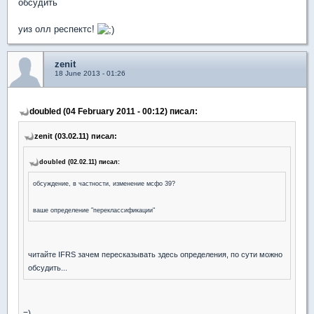
обсудить
уиз олл респектс!
zenit
18 June 2013 - 01:26
doubled (04 February 2011 - 00:12) писал:
zenit (03.02.11) писал:
doubled (02.02.11) писал:
обсуждение, в частности, изменение мсфо 39?
ваше определение "переклассификации"
читайте IFRS зачем пересказывать здесь определения, по сути можно
обсудить...
=)