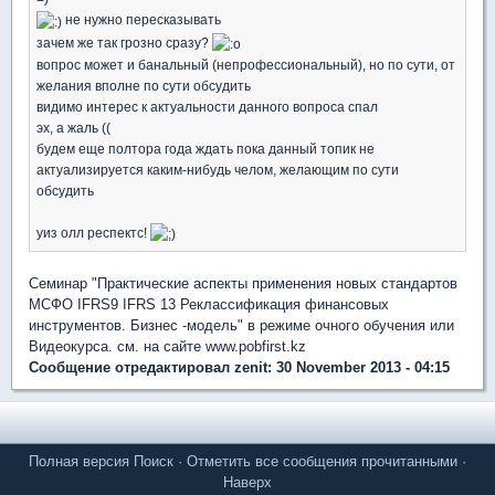
не нужно пересказывать
зачем же так грозно сразу?
вопрос может и банальный (непрофессиональный), но по сути, от
желания вполне по сути обсудить
видимо интерес к актуальности данного вопроса спал
эх, а жаль ((
будем еще полтора года ждать пока данный топик не
актуализируется каким-нибудь челом, желающим по сути
обсудить
уиз олл респектс!
Семинар "Практические аспекты применения новых стандартов
МСФО IFRS9 IFRS 13 Реклассификация финансовых
инструментов. Бизнес -модель" в режиме очного обучения или
Видеокурса. см. на сайте www.pobfirst.kz
Сообщение отредактировал zenit: 30 November 2013 - 04:15
Полная версия
Поиск
·
Отметить все сообщения прочитанными
·
Наверх