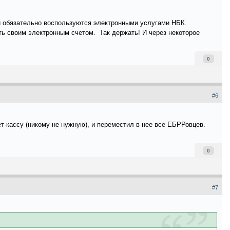
ни обязательно воспользуются электронными услугами НБК.
ть своим электронным счетом. Так держать! И через некоторое
0
#6
т-кассу (никому не нужную), и переместил в нее все ЕБРРовцев.
0
#7