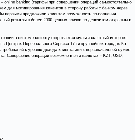
– online banking (тарифы при совершении операций са-мостоятельно
ичем для мотивирования клиентов в сторону работы с банком через
 Мы первыми предложили клиентам возможность по-полнения
яч-ный розыгрыш более 2000 ценных призов по депозитам открытым в
страции в системе клиенту открывается мультивалютный интернет-
ся в Центрах Персонального Сервиса 17-ти крупнейших городах Ка-
х требований к уровню дохода клиента или к первоначальной сумме
та. Совершение операций возможно в 5-ти валютах – KZT, USD,
kz.