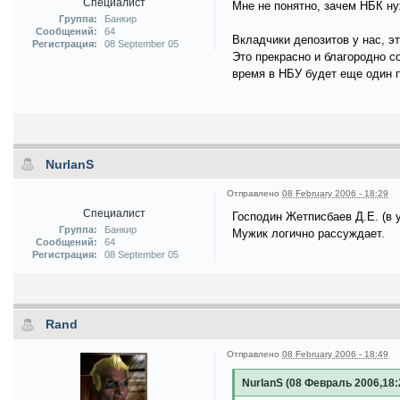
Специалист
Мне не понятно, зачем НБК ну
Группа:
Банкир
Сообщений:
64
Вкладчики депозитов у нас, э
Регистрация:
08 September 05
Это прекрасно и благородно с
время в НБУ будет еще один 
NurlanS
Отправлено
08 February 2006 - 18:29
Специалист
Господин Жетписбаев Д.Е. (в 
Группа:
Банкир
Мужик логично рассуждает.
Сообщений:
64
Регистрация:
08 September 05
Rand
Отправлено
08 February 2006 - 18:49
NurlanS (08 Февраль 2006,18: