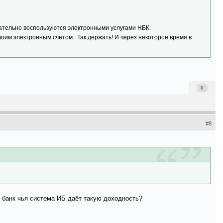
язательно воспользуются электронными услугами НБК.
оим электронным счетом. Так держать! И через некоторое время в
0
#8
н банк чья система ИБ даёт такую доходность?