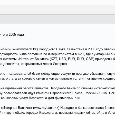
итоги 2005 года
нкинг» (www.mybank.kz) Народного Банка Казахстана в 2005 году увели
 доходность была получена по интернет-счетам в KZT, где суммарный обо
ах системы «Интернет-Банкинг» (KZT, USD, EUR, RUR, GBP) приведенный
а депозитах, открываемых через Интернет.
нет-пользователей были следующие услуги (в порядке убывания популяр
ты, оплата за сотовую связи и коммунальные услуги, погашение кредито
на удаленная работа клиентов Народного банка со своими интернет-сче
тву пользователей идут клиенты Европейского Союза, России и США. Со
 банковских услуг Казахстана для физических лиц.
Интернет-Банкинг» (www.mybank.kz) Народного банка состоялся 1 июня 
7-ти крупнейших городах Казахстана, первыми лицами областей, а в Ал