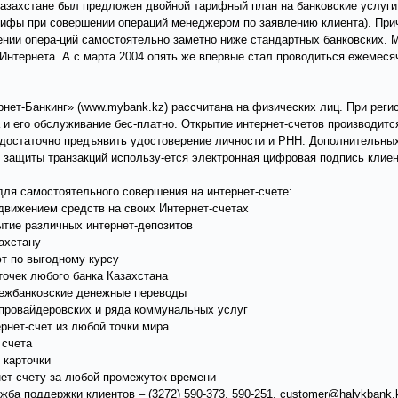
Казахстане был предложен двойной тарифный план на банковские услуги 
(тарифы при совершении операций менеджером по заявлению клиента). Пр
ении опера-ций самостоятельно заметно ниже стандартных банковских.
 Интернета. А с марта 2004 опять же впервые стал проводиться ежемес
нет-Банкинг» (www.mybank.kz) рассчитана на физических лиц. При реги
а и его обслуживание бес-платно. Открытие интернет-счетов производит
 достаточно предъявить удостоверение личности и РНН. Дополнительны
 защиты транзакций использу-ется электронная цифровая подпись клиен
ля самостоятельного совершения на интернет-счете:
 движением средств на своих Интернет-счетах
рытие различных интернет-депозитов
ахстану
ют по выгодному курсу
точек любого банка Казахстана
межбанковские денежные переводы
, провайдеровских и ряда коммунальных услуг
ернет-счет из любой точки мира
 счета
 карточки
нет-счету за любой промежуток времени
жба поддержки клиентов – (3272) 590-373, 590-251,
customer@halykbank.