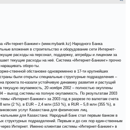
ма «Ин-тернет-Банкинг» (www.mybank.kz) Народного Банка
ьные вложения в строительство и оборудование сети Интернет-
текущие расходы на персонал, поддержку, апгрейды и лицензии за
ышает текущие расходы на неё. Система «Интернет-Банкинг» прочно
 наращивать оборо-ты.
торже-ственной обстановке одновременно в 17-ти крупнейших
 страны были открыты специальные структурные подразделения –
ана проекта по-казали устойчивую динамику развития и растущий
на текущую окупаемость, 20 ноября 2002 – полностью окуплены
04 – выход системы на полную окупаемость. По результатам 2003
емы «Интернет-Банкинг» за 2003 год в разрезе по валютам счета
 млн (2 %), в EUR – 2,4 млн (153 %), в RUR – 5,8 млн (355 %), в
анковских услуг Казахстана для физических лиц.
и-кальными для Казахстана: Народный Банк стал первым банком в
ых структурных подразделений. Первым и до сих пор един-ственным
через Интернет. Именно клиентам системы «Интернет-Банкинг» в