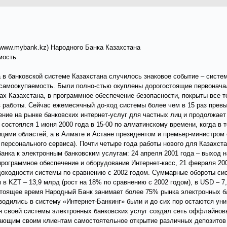
(www.mybank.kz) Народного Банка Казахстана
мость
 в банковской системе Казахстана случилось знаковое событие – систе
самоокупаемость. Были полно-стью окуплены дорогостоящие первоначал
дах Казахстана, в программное обеспечение безопасности, покрыты все 
 работы. Сейчас ежемесячный до-ход системы более чем в 15 раз прев
ние на рынке банковских интернет-услуг для частных лиц и продолжает
остоялся 1 июня 2000 года в 15-00 по алматинскому времени, когда в 
ицами областей, а в Алмате и Астане президентом и премьер-министром
 персонального сервиса). Почти четыре года работы нового для Казахст
банка к электронным банковским услугам: 24 апреля 2001 года – выход 
рограммное обеспечение и оборудование Интернет-касс, 21 февраля 20
оходности системы по сравнению с 2002 годом. Суммарные обороты сист
 в KZT – 13,9 млрд (рост на 18% по сравнению с 2002 годом), в USD – 7,8
стоящее время Народный Банк занимает более 75% рынка электронных б
водились в систему «Интернет-Банкинг» были и до сих пор остаются ун
я своей системы электронных банковских услуг создал сеть оффлайнов
гающим своим клиентам самостоятельное открытие различных депозитов 