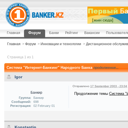
Форум
Главная
Банки
Рейтинг
Вакансии
Пользовател
Главная
>
Форум
>
Инновации и технологии
>
Дистанционное обслужив
Страница 1 из 1
Система "Интернет-Банкинг" Народного Банка
продолжение...
Igor
Отправлено
17 September 2003 - 23:04
Банкир
Продолжение темы
Система "
Группа:
Банкир
Сообщений:
698
Регистрация:
02 February 01
Konstantin