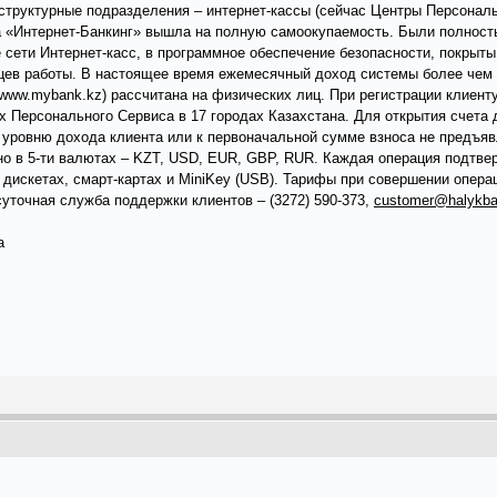
структурные подразделения – интернет-кассы (сейчас Центры Персональ
а «Интернет-Банкинг» вышла на полную самоокупаемость. Были полнос
 сети Интернет-касс, в программное обеспечение безопасности, покрыты
яцев работы. В настоящее время ежемесячный доход системы более чем 
www.mybank.kz) рассчитана на физических лиц. При регистрации клиент
х Персонального Сервиса в 17 городах Казахстана. Для открытия счета
уровню дохода клиента или к первоначальной сумме взноса не предъяв
о в 5-ти валютах – KZT, USD, EUR, GBP, RUR. Каждая операция подтв
дискетах, смарт-картах и MiniKey (USB). Тарифы при совершении опера
суточная служба поддержки клиентов – (3272) 590-373,
customer@halykba
а