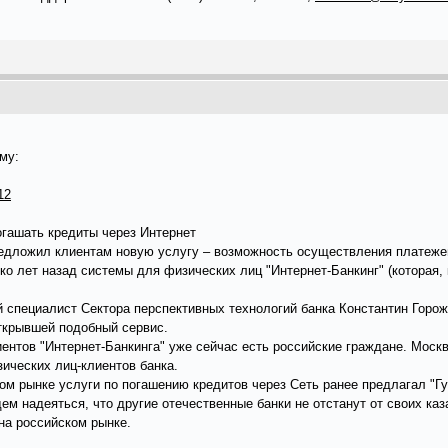
му:
12
огашать кредиты через Интернет
едложил клиентам новую услугу – возможность осуществления платежей 
 лет назад системы для физических лиц "Интернет-Банкинг" (которая, 
й специалист Сектора перспективных технологий банка Константин Горо
открывшей подобный сервис.
иентов "Интернет-Банкинга" уже сейчас есть российские граждане. Мос
ических лиц-клиентов банка.
ом рынке услуги по погашению кредитов через Сеть ранее предлагал "Гу
ем надеяться, что другие отечественные банки не отстанут от своих ка
на российском рынке.