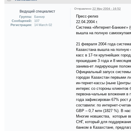
Отправлено
22 May 2004 - 16:52
Ведущий специалист
Пресс-релиз
Группа:
Банкир
Сообщений:
107
22.04.2004 г.
Регистрация:
14 March 02
Система «Интернет-Банкинг» 
вышла на полную самоокупае
21 февраля 2004 года система
Казахстана вышла на полную 
касс в 17-ти крупнейших горо
прошедшие 3 года и 8 месяцев
занима-ет лидирующее положе
Официальный запуск системы с
городах Казахстан первыми л
ин-тернет-кассы (ныне Центры
интерес со стороны клиентов 
первона-чальные вложения в п
года зафиксирован 67% рост д
составили: по интернет-счетам
GBP – 0,7 млн (1827 %). В на
Многие новшества, которые в
СНГ, который для поддержани
банком в Казахстане, предла