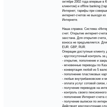
октябре 2002 года впервые в 
клиентом) и offline banking 
Интернет, тарифы при соверш
интернет-счетов не выходя из
Интернете.
Наша справка: Система «Интер
счет. Открытие интернет-счет
захстана. Для открытия счета
взноса не предъявляется. Для
EUR. GBP, RUR.
Операции доступные клиенту д
- круглосуточный контроль за
- открытие, пополнение и зак
- мгновенные переводы по Каз
- конвертация любой из 5 вал
- пополнение пластиковых кар
- любые внутрибанковские и 
- оплата услуг сотовой связи
- получение переводов на инт
- контроль своего пенсионного
- пополнение Интернет-счета с
- получение выписки по интер
Действует круглосуточная слу