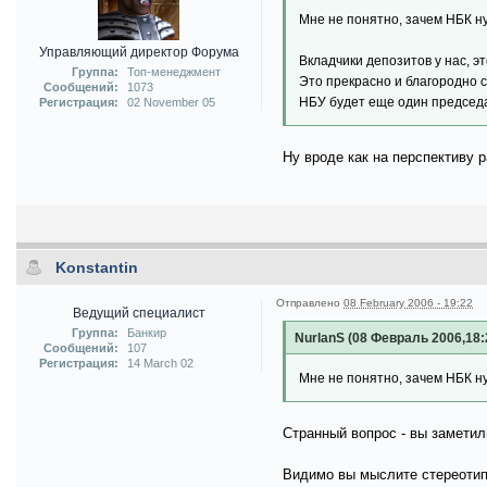
Мне не понятно, зачем НБК н
Управляющий директор Форума
Вкладчики депозитов у нас, э
Группа:
Топ-менеджмент
Это прекрасно и благородно 
Сообщений:
1073
НБУ будет еще один председ
Регистрация:
02 November 05
Ну вроде как на перспективу ра
Konstantin
Отправлено
08 February 2006 - 19:22
Ведущий специалист
Группа:
Банкир
NurlanS (08 Февраль 2006,18:
Сообщений:
107
Регистрация:
14 March 02
Мне не понятно, зачем НБК н
Странный вопрос - вы заметил
Видимо вы мыслите стереотип