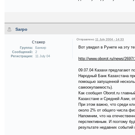
Sarpo
Отправлено
11 July 2004 - 14:33
Стажер
Вот увидел в Рунете на эту те
Группа:
Банкир
Сообщений:
2
Регистрация:
11 July 04
http://www.oborot.ru/news/2697/
09.07.04 Казахи предлагают п
Народный Банк Казахстана пр
помощью запущенной несколько
самоокупаемость).
Как сообщил Oborot.ru главны
Казахстане и Средней Азии, 
При этом важно, что среди кл
около 2% от общего числа физ
Напомним, что на отечественн
перспективным. И поэтому буд
результате недавних событий 