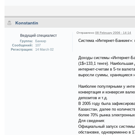
Konstantin
Отправлено
08 February 2006 - 14:14
Ведущий специалист
Система «Интернет-Банкинг»: 
Группа:
Банкир
Сообщений:
107
Регистрация:
14 March 02
Доходы системы «Интернет-Ба
(1$=133,1 тенге). Наибольшая
интернет-счетам в 5-ти валют
выросли суммы, хранящиеся н
Наиболее популярными у интер
конвертация и конверсия валю
депозитов и т.д.
В 2005 году была зафиксирова
Казахстан, далее по количес
более 70% рынка электронных
Для сведения:
Официальный запуск системы «
обстановке, одновременно в 1