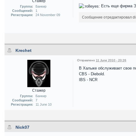
Стажер
Есть еще фирма 
Группа:
Банкир
Сообщений:
1
Регистрация:
24 November 09
Сообщение отредактировал dim
Krechet
Отправлено
11 June 2010 - 20:26
В Халыке обслуживает свое п
CBS - Diebold.
IBS - NCR
Стажер
Группа:
Банкир
Сообщений:
7
Регистрация:
11 June 10
Nick07