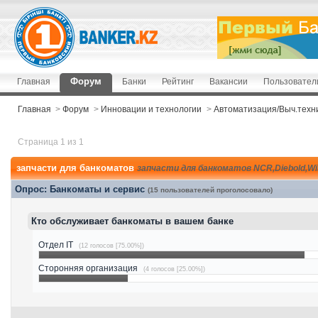
Форум
Главная
Банки
Рейтинг
Вакансии
Пользовател
Главная
>
Форум
>
Инновации и технологии
>
Автоматизация/Выч.техн
Страница 1 из 1
запчасти для банкоматов
запчасти для банкоматов NCR,Diebold,Wi
Опрос: Банкоматы и сервис
(15 пользователей проголосовало)
Кто обслуживает банкоматы в вашем банке
Отдел IT
(12 голосов [75.00%])
Сторонняя организация
(4 голосов [25.00%])