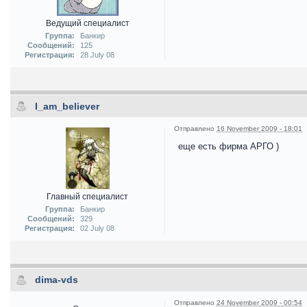
Ведущий специалист
Группа:
Банкир
Сообщений:
125
Регистрация:
28 July 08
I_am_believer
Отправлено
16 November 2009 - 18:01
еще есть фирма АРГО )
Главный специалист
Группа:
Банкир
Сообщений:
329
Регистрация:
02 July 08
dima-vds
Отправлено
24 November 2009 - 00:54