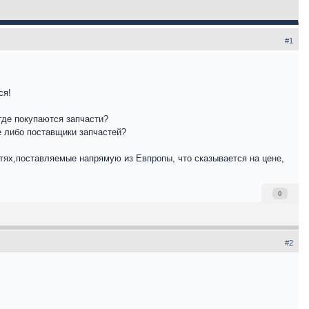
#1
ся!
 где покупаются запчасти?
 либо поставщики запчастей?
стях,поставляемые напрямую из Евпропы, что сказывается на цене,
0
#2