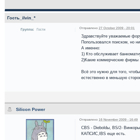
Гость_ilvin_*
Отправлено
27 October 2009 - 20:01
Группа:
Гости
Здравствуйте уважаемые фор
Попользовался поиском, но н
А именно:
1) Кто обслуживает банкоматн
2)Какие коммерческие фирмы 
Всё это нужно для того, чтоб
естественно в меньшую сторо
Silicon Power
Отправлено
16 November 2009 - 16:49
CBS - Dieboldы, BS/2- Винкоры
КАПСИС,IBS еще есть.