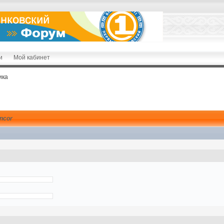
и
Мой кабинет
ика
ncor