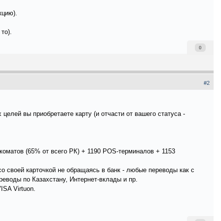
кцию).
то).
0
#2
целей вы приобретаете карту (и отчасти от вашего статуса -
коматов (65% от всего РК) + 1190 POS-терминалов + 1153
со своей карточкой не обращаясь в банк - любые переводы как с
реводы по Казахстану, Интернет-вклады и пр.
SA Virtuon.