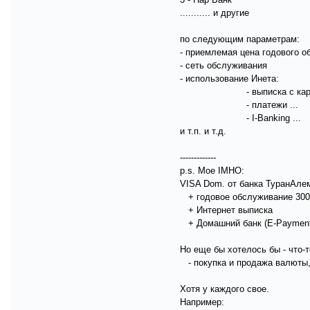
........... и другие
по следующим параметрам:
- приемлемая цена годового 
- сеть обслуживания
- использование Инета:
- выписка с карт-
- платежи ...
- I-Banking ...
и т.п. и т.д.
-------------
p.s. Мое IMHO:
VISA Dom. от банка ТуранАле
+ годовое обслуживание 300 т
+ Интернет выписка
+ Домашний банк (E-Payment
Но еще бы хотелось бы - что-т
- покупка и продажа валюты, о
Хотя у каждого свое.
Например: