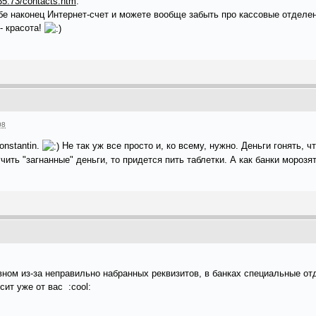
135.73/contacts.htm
.
ебе наконец Интернет-счет и можете вообще забыть про кассовые отделе
- красота!
08
onstantin.
Не так уж все просто и, ко всему, нужно. Деньги гонять, 
чить "загнанные" деньги, то придется пить таблетки. А как банки мороз
ном из-за неправильно набранных реквизитов, в банках специальные отд
сит уже от вас :cool: