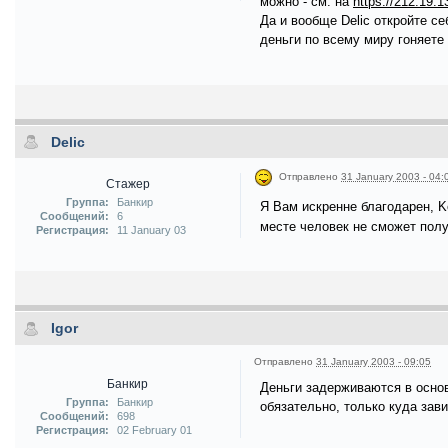
можно - см. на
https://212.19.
Да и вообще Delic откройте с
деньги по всему миру гоняете 
Delic
Отправлено
31 January 2003 - 04:
Стажер
Группа:
Банкир
Я Вам искренне благодарен, K
Сообщений:
6
месте человек не сможет полу
Регистрация:
11 January 03
Igor
Отправлено
31 January 2003 - 09:05
Банкир
Деньги задерживаются в основ
Группа:
Банкир
обязательно, только куда зави
Сообщений:
698
Регистрация:
02 February 01