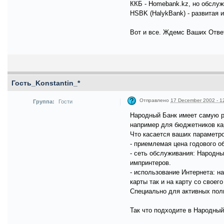
ККБ - Homebank.kz, но обслуж
HSBK (HalykBank) - развитая 
Вот и все. Ждемс Ваших Отве
Гость_Konstantin_*
Отправлено
17 December 2002 - 1
Группа:
Гости
Народный Банк имеет самую раз
например для бюджетников кар
Что касается ваших параметро
- приемлемая цена годового обс
- сеть обслуживания: Народны
импринтеров.
- использование Интернета: н
карты так и на карту со свое
Специально для активных поль
Так что подходите в Народный 