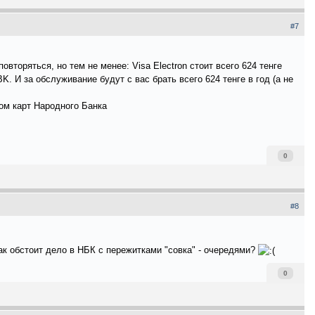
#7
вторяться, но тем не менее: Visa Electron стоит всего 624 тенге
. И за обслуживание будут с вас брать всего 624 тенге в год (а не
ом карт Народного Банка
0
#8
ак обстоит дело в НБК с пережитками "совка" - очередями?
0