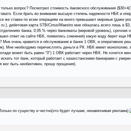
от только вопрос? Посмотрел стоимость баковского обслуживания ($30+4(
овато. Если брать во внимание высшую степень надежности НБК и опера
 все же ставки по всем операциям на много превышают мировые (даже рос
.ru ), дебетовая карта STB/Cirrus/Maestro мне обошлась всего лишь в $3,
отделениях банка, 0,05 % через банкоматы (мировой уровень), срочная о
нашел ответ на сайте НБК, появились сомнения) какую мзду берет еще 
? Мне очень нравится и обслуживание в банке 1 ОВК, и оперативное ре
ик). Мне необходимо перечисллять деньги в РК. НБК имеет монополию, в
а вкладе может быть равен "0") 1 ОВК работает через НБК. Не хочется м
я искать тот банк, который работает с казахстанскими банкирами с умер
я мог быть необективен, прошу прощения).
Только по существу и честно(это будет лучшая, ненавязчивая реклама)