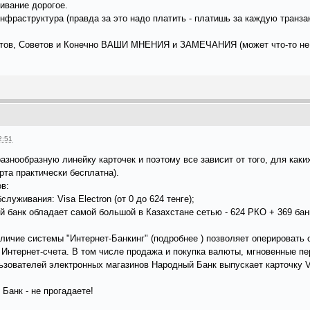
ивание дорогое.
инфраструктура (правда за это надо платить - платишь за каждую транза
тов, Советов и Конечно ВАШИ МНЕНИЯ и ЗАМЕЧАНИЯ (может что-то не 
2:51
нообразную линейку карточек и поэтому все зависит от того, для каких 
та практически бесплатна).
в:
луживания: Visa Electron (от 0 до 624 тенге);
й банк обладает самой большой в Казахстане сетью - 624 РКО + 369 бан
аличие системы "Интернет-Банкинг" (подробнее ) позволяет оперировать 
го Интернет-счета. В том числе продажа и покупка валюты, мгновенные пе
зователей электронных магазинов Народный Банк выпускает карточку VI
Банк - не прогадаете!