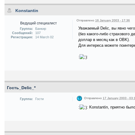
Konstantin
Отправлено
16 January 2003 - 17:36
Ведущий специалист
Уважаемый Delic, вы явно чего
Группа:
Банкир
Сообщений:
107
(без какого-либо страхового д
Регистрация:
14 March 02
доллар в месяц как в OBK).
Для интереса можете поинтере
:
:
Гость_Delic_*
Отправлено
17 January 2003 - 03:
Группа:
Гости
:
: Konstantin, приятно бы