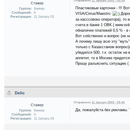
Отправлено
11 January 2003 - 05:39
Стажер
Пластиковые карточки - !!! В
Группа:
Банкир
Сообщений:
6
VISA/Cirrus/Maestro.
Дорог
Регистрация:
11 January 03
за касссовоко оператора), то
счета в банке 1 ОВК ( www.ovk
обналичке платежей 0,5 % - в 
Вот собственно и вопрос (не 
А почему пишу всю эту "муть"
только с Казахстаном вопрос(
убедился 500, т.к. остаток н
аппетит, то в Москве придетс
Прошу разъяснить ситуацию ( 
Delic
Отправлено
11 January 2003 - 05:44
Стажер
Да, пожалуйста без рекламы. 
Группа:
Банкир
Сообщений:
6
Регистрация:
11 January 03