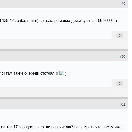
#9
19.135.42/contacts.htm
) во всех регионах действуют с 1.06.2000г. в
0
#10
 Я там такие очереди отстоял!!!
0
#11
 есть в 17 городах - всех не перечислю? но выбрать что вам ближе