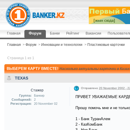
Форум
Главная
Банки
Рейтинг
Вакансии
Пользовател
Главная
>
Форум
>
Инновации и технологии
>
Пластиковые карточки
Страница 1 из 1
ВЫБЕРЕМ КАРТУ ВМЕСТЕ!
Насколько актуальны карточки в Каза
TEXAS
Отправлено
20 November 2002 - 2
Стажер
Группа:
Банкир
ПРИВЕТ УВАЖАЕМЫЕ КАРДЕ
Сообщений:
2
Регистрация:
20 November 02
Прошу помочь мне и не толь
1 - Банк ТуранАлем
2 - КазКомБанк
3 - Нар Банк