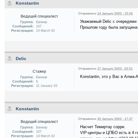
Konstantin
Отправлено
24 January 2003 - 15:26
Ведущий специалист
Уважаемый Delic с очередями 
Группа:
Банкир
Сообщений:
107
Прошлом году была запущена 
Регистрация:
14 March 02
Delic
Отправлено
27 January 2003 - 02:51
Стажер
Konstantin, это у Вас в Алма
Группа:
Банкир
Сообщений:
6
Регистрация:
11 January 03
Konstantin
Отправлено
30 January 2003 - 17:37
Ведущий специалист
Насчет Темиртау сорри.
Группа:
Банкир
Сообщений:
107
VIP-центры и ЦПБО есть в 4 г
Регистрация:
14 March 02