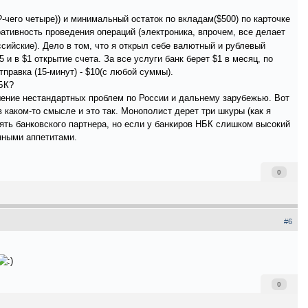
?-чего четыре)) и минимальный остаток по вкладам($500) по карточке
тивность проведения операций (электроника, впрочем, все делает
сийские). Дело в том, что я открыл себе валютный и рублевый
5 и в $1 открытие счета. За все услуги банк берет $1 в месяц, по
тправка (15-минут) - $10(с любой суммы).
НБК?
шение нестандартных проблем по России и дальнему зарубежью. Вот
 каком-то смысле и это так. Монополист дерет три шкуры (как я
енять банковского партнера, но если у банкиров НБК слишком высокий
енными аппетитами.
0
#6
0