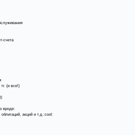
обслуживания
счета
м
г. (и все!)
)
о вроде:
блигаций, акций и т.д.:cool: