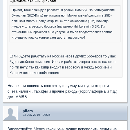
Dr.Marcus (21.02.10) писал:
Привет, тоже планирую работать в россии (ММВБ). Но Ваши условия
Вячеслав (БКС-Кипр) не устраивают. Минимальный депозит в 25К -
слишком много. Проще открыть счет в саксобанке (10К) или еще
лучше у штатовского брокера (например, thinkorswim 3,5К). Из
отечественых брокеров еще услуги на ммвб предоставляет centras.
Кто еще из наших контор дает доступ на россию?
Если будете работать на России через других брокеров то у вас
будет двойная комиссия. И если работать через нас то налогов
почти нету, так как Кипр входит в еврозону и между Россией и
Кипром нет налогообложения.
Нельзя ли написать конкретную сумму мин. для открыти
счета,налоги , тарифы и прочие раходы(торг.плаформа и т.д.)
для ММВБ
pliers
22 July 2010 - 09:36
Здравствуйте. Через какой банк лучше переводить деньги на