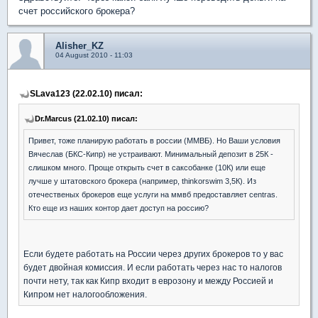
счет российского брокера?
Alisher_KZ
04 August 2010 - 11:03
SLava123 (22.02.10) писал:
Dr.Marcus (21.02.10) писал:
Привет, тоже планирую работать в россии (ММВБ). Но Ваши условия
Вячеслав (БКС-Кипр) не устраивают. Минимальный депозит в 25К -
слишком много. Проще открыть счет в саксобанке (10К) или еще
лучше у штатовского брокера (например, thinkorswim 3,5К). Из
отечественых брокеров еще услуги на ммвб предоставляет centras.
Кто еще из наших контор дает доступ на россию?
Если будете работать на России через других брокеров то у вас
будет двойная комиссия. И если работать через нас то налогов
почти нету, так как Кипр входит в еврозону и между Россией и
Кипром нет налогообложения.