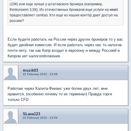
(10К) или еще лучше у штатовского брокера (например,
thinkorswim 3,5К). Из отечественых брокеров еще услуги на ммвб
предоставляет centras. Кто еще из наших контор дает доступ на
россию?
Если будете работать на России через других брокеров то у вас
будет двойная комиссия. И если работать через нас то налогов
почти нету, так как Кипр входит в еврозону и между Россией и
Кипром нет налогообложения.
muzik03
22 February 2010 - 13:08
Работаю через Калита-Финанс уже более двух лет, мне
нравится, (особенно почему то их терминал) Правда торги
только CFD
SLava123
22 February 2010 - 13:54