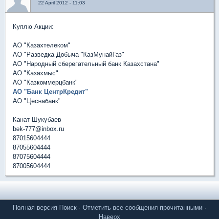
22 April 2012 - 11:03
Куплю Акции:
АО "Казахтелеком"
АО "Разведка Добыча "КазМунайГаз"
АО "Народный сберегательный банк Казахстана"
АО "Казахмыс"
АО "Казкоммерцбанк"
АО "Банк ЦентрКредит"
АО "Цеснабанк"
Канат Шукубаев
bek-777@inbox.ru
87015604444
87055604444
87075604444
87005604444
Полная версия
Поиск
·
Отметить все сообщения прочитанными
·
Наверх