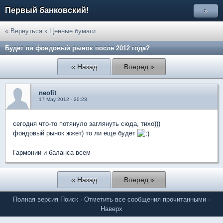
Первый банковский!
»
« Вернуться к Ценные бумаги
Будет ли фондовый рынок после 2012 года?
« Назад
Вперед »
neofit
17 May 2012 - 20:23
сегодня что-то потянуло заглянуть сюда, тихо)))
фондовый рынок жжет) то ли еще будет
Гармонии и баланса всем
« Назад
Вперед »
Полная версия
Поиск
·
Отметить все сообщения прочитанными
·
Наверх