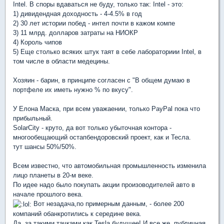
Intel. В споры вдаваться не буду, только так: Intel - это:
1) дивидендная доходность - 4-4.5% в год
2) 30 лет истории побед - интел почти в кажом компе
3) 11 млрд. долларов затраты на НИОКР
4) Король чипов
5) Еще столько всяких штук таят в себе лабораториии Intel, в
том числе в области медецины.
Хозяин - барин, в принципе согласен с "В общем думаю в
портфеле их иметь нужно % по вкусу".
У Елона Маска, при всем уважаении, только PayPal пока что
прибыльный.
SolarCity - круто, да вот только убыточная контора -
многообещающий остапбендоровский проект, как и Тесла.
тут шансы 50%/50%.
Всем известно, что автомобильная промышленность изменила
лицо планеты в 20-м веке.
По идее надо было покупать акции произоводителей авто в
начале прошлого века.
Вот незадача,по примерным данным, - более 200
компаний обанкротились к середине века.
Да, за такими тачками как Tesla будущее! И все же, публичная