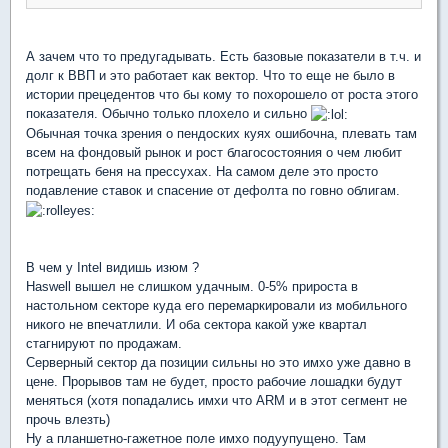
А зачем что то предугадывать. Есть базовые показатели в т.ч. и
долг к ВВП и это работает как вектор. Что то еще не было в
истории прецедентов что бы кому то похорошело от роста этого
показателя. Обычно только плохело и сильно
Обычная точка зрения о пендоских куях ошибочна, плевать там
всем на фондовый рынок и рост благосостояния о чем любит
потрещать беня на прессухах. На самом деле это просто
подавление ставок и спасение от дефолта по говно облигам.
В чем у Intel видишь изюм ?
Haswell вышел не слишком удачным. 0-5% прироста в
настольном секторе куда его перемаркировали из мобильного
никого не впечатлили. И оба сектора какой уже квартал
стагнируют по продажам.
Серверный сектор да позиции сильны но это имхо уже давно в
цене. Прорывов там не будет, просто рабочие лошадки будут
меняться (хотя попадались имхи что ARM и в этот сегмент не
прочь влезть)
Ну а планшетно-гажетное поле имхо подуупущено. Там