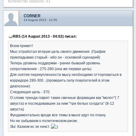
Количество загрузок:: 61
CORNER
14 August 2013 - 12:35
RBS (14 August 2013 - 04:02) писал:
Всем привет!
Мыс отработал вторую цель своего движения. (График
прикладываю старый - ибо он - основной сценарий)
Теперь уровень поддержки - ранее бывший уровень
сопротивления - 275-280 (она же первая цель)
Для снятия перекупленности мысу необходимо отторговаться в
корридоре 280-300...(проверить силу покупателей в этом
диапозоне)
Следующая цель - 370.
О сломе тренда говрят такие свечные формации как "молот"( 7
августа) и последовавшие за ним "три белых солдата" (8-12
августа)
Фундаментально вроде все темы в мысе идут по плану.
Но не забываем о политическом риске.
ЗЫ: Казком ис зе некст.