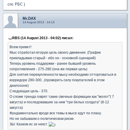
спс РБС )
Mr.DAX
14 August 2013 - 14:13
RBS (14 August 2013 - 04:02) писал:
Всем привет!
Мыс отработал вторую цель своего движения. (График
прикладываю старый - ибо он - основной сценарий)
Теперь уровень поддержки - ранее бывший уровень
сопротивления - 275-280 (она же первая цель)
Для снятия перекупленности мысу необходимо отторговаться в
корридоре 280-300...(проверить силу покупателей в этом
диапозоне)
Следующая цель - 370.
О сломе тренда говрят такие свечные формации как "молот"( 7
августа) и последовавшие за ним "три белых солдата" (8-12
августа)
Фундаментально вроде все темы в мысе идут по плану.
Но не забываем о политическом риске.
ЗЫ: Казком ис зе некст.