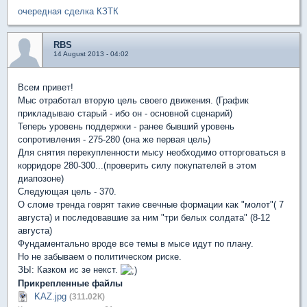
очередная сделка КЗТК
RBS
14 August 2013 - 04:02
Всем привет!
Мыс отработал вторую цель своего движения. (График
прикладываю старый - ибо он - основной сценарий)
Теперь уровень поддержки - ранее бывший уровень
сопротивления - 275-280 (она же первая цель)
Для снятия перекупленности мысу необходимо отторговаться в
корридоре 280-300...(проверить силу покупателей в этом
диапозоне)
Следующая цель - 370.
О сломе тренда говрят такие свечные формации как "молот"( 7
августа) и последовавшие за ним "три белых солдата" (8-12
августа)
Фундаментально вроде все темы в мысе идут по плану.
Но не забываем о политическом риске.
ЗЫ: Казком ис зе некст.
Прикрепленные файлы
KAZ.jpg
(311.02К)