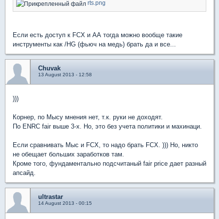
rts.png
Если есть доступ к FCX и АА тогда можно вообще такие
инструменты как /HG (фьюч на медь) брать да и все...
Chuvak
13 August 2013 - 12:58
)))
Корнер, по Мысу мнения нет, т.к. руки не доходят.
По ENRC fair выше 3-х. Но, это без учета политики и махинаци.
Если сравнивать Мыс и FCX, то надо брать FCX. ))) Но, никто
не обещает больших заработков там.
Кроме того, фундаментально подсчитаный fair price дает разный
апсайд.
ultrastar
14 August 2013 - 00:15