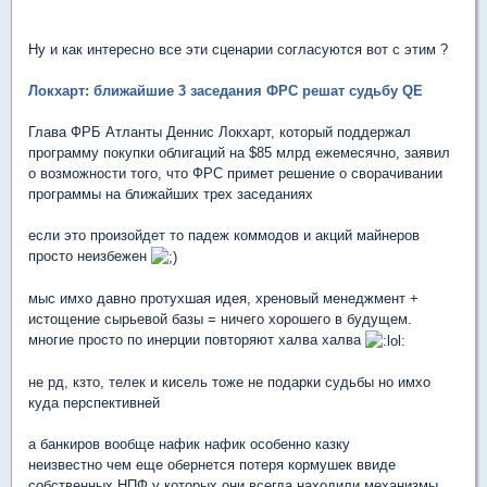
Ну и как интересно все эти сценарии согласуются вот с этим ?
Локхарт: ближайшие 3 заседания ФРС решат судьбу QE
Глава ФРБ Атланты Деннис Локхарт, который поддержал
программу покупки облигаций на $85 млрд ежемесячно, заявил
о возможности того, что ФРС примет решение о сворачивании
программы на ближайших трех заседаниях
если это произойдет то падеж коммодов и акций майнеров
просто неизбежен
мыс имхо давно протухшая идея, хреновый менеджмент +
истощение сырьевой базы = ничего хорошего в будущем.
многие просто по инерции повторяют халва халва
не рд, кзто, телек и кисель тоже не подарки судьбы но имхо
куда перспективней
а банкиров вообще нафик нафик особенно казку
неизвестно чем еще обернется потеря кормушек ввиде
собственных НПФ у которых они всегда находили механизмы