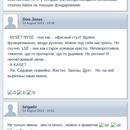
откачки бабла на текущее фондирование
Dow Jones
14 August 2013 - 15:38
- NYSE? NYSE - она как... офисный стул! Удобно,
функционально, везде ручечки, можно под себя настроить. Но
скучно. LSE - она как старое кожаное кресло. Неповоротливое,
тяжелое, где-то протертое, где-то дырявое. Но уютное! И
неповторимый запах...
- А KASE?
- Хм. Садовая скамейка. Жестко. Занозы. Дует... Но, на ней
вырезаны наши имена.
brigadir
14 August 2013 - 15:51
Не только имена...места много...можно и фамилии