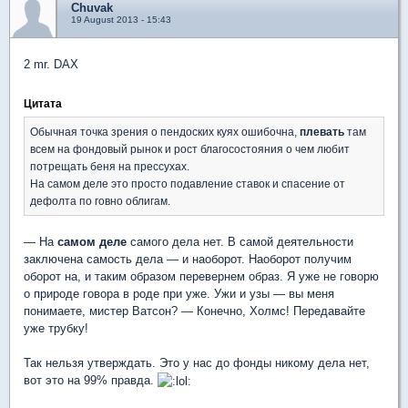
Chuvak
19 August 2013 - 15:43
2 mr. DAX
Цитата
Обычная точка зрения о пендоских куях ошибочна,
плевать
там
всем на фондовый рынок и рост благосостояния о чем любит
потрещать беня на прессухах.
На самом деле это просто подавление ставок и спасение от
дефолта по говно облигам.
— На
самом деле
самого дела нет. В самой деятельности
заключена самость дела — и наоборот. Наоборот получим
оборот на, и таким образом перевернем образ. Я уже не говорю
о природе говора в роде при уже. Ужи и узы — вы меня
понимаете, мистер Ватсон? — Конечно, Холмс! Передавайте
уже трубку!
Так нельзя утверждать. Это у нас до фонды никому дела нет,
вот это на 99% правда.