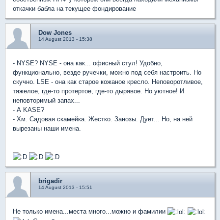
откачки бабла на текущее фондирование
Dow Jones
14 August 2013 - 15:38
- NYSE? NYSE - она как... офисный стул! Удобно,
функционально, везде ручечки, можно под себя настроить. Но
скучно. LSE - она как старое кожаное кресло. Неповоротливое,
тяжелое, где-то протертое, где-то дырявое. Но уютное! И
неповторимый запах...
- А KASE?
- Хм. Садовая скамейка. Жестко. Занозы. Дует... Но, на ней
вырезаны наши имена.
brigadir
14 August 2013 - 15:51
Не только имена...места много...можно и фамилии