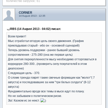
Количество загрузок:: 61
CORNER
14 August 2013 - 12:35
RBS (14 August 2013 - 04:02) писал:
Всем привет!
Мыс отработал вторую цель своего движения. (График
прикладываю старый - ибо он - основной сценарий)
Теперь уровень поддержки - ранее бывший уровень
сопротивления - 275-280 (она же первая цель)
Для снятия перекупленности мысу необходимо отторговаться в
корридоре 280-300...(проверить силу покупателей в этом
диапозоне)
Следующая цель - 370.
О сломе тренда говрят такие свечные формации как "молот"( 7
августа) и последовавшие за ним "три белых солдата" (8-12
августа)
Фундаментально вроде все темы в мысе идут по плану.
Но не забываем о политическом риске.
ЗЫ: Казком ис зе некст.