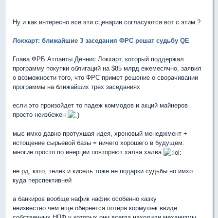
Ну и как интересно все эти сценарии согласуются вот с этим ?
Локхарт: ближайшие 3 заседания ФРС решат судьбу QE
Глава ФРБ Атланты Деннис Локхарт, который поддержал
программу покупки облигаций на $85 млрд ежемесячно, заявил
о возможности того, что ФРС примет решение о сворачивании
программы на ближайших трех заседаниях
если это произойдет то падеж коммодов и акций майнеров
просто неизбежен
мыс имхо давно протухшая идея, хреновый менеджмент +
истощение сырьевой базы = ничего хорошего в будущем.
многие просто по инерции повторяют халва халва
не рд, кзто, телек и кисель тоже не подарки судьбы но имхо
куда перспективней
а банкиров вообще нафик нафик особенно казку
неизвестно чем еще обернется потеря кормушек ввиде
собственных НПФ у которых они всегда находили механизмы