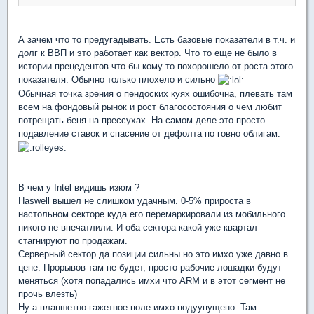
А зачем что то предугадывать. Есть базовые показатели в т.ч. и
долг к ВВП и это работает как вектор. Что то еще не было в
истории прецедентов что бы кому то похорошело от роста этого
показателя. Обычно только плохело и сильно
Обычная точка зрения о пендоских куях ошибочна, плевать там
всем на фондовый рынок и рост благосостояния о чем любит
потрещать беня на прессухах. На самом деле это просто
подавление ставок и спасение от дефолта по говно облигам.
В чем у Intel видишь изюм ?
Haswell вышел не слишком удачным. 0-5% прироста в
настольном секторе куда его перемаркировали из мобильного
никого не впечатлили. И оба сектора какой уже квартал
стагнируют по продажам.
Серверный сектор да позиции сильны но это имхо уже давно в
цене. Прорывов там не будет, просто рабочие лошадки будут
меняться (хотя попадались имхи что ARM и в этот сегмент не
прочь влезть)
Ну а планшетно-гажетное поле имхо подуупущено. Там