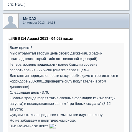
спс РБС )
Mr.DAX
14 August 2013 - 14:13
RBS (14 August 2013 - 04:02) писал:
Всем привет!
Мыс отработал вторую цель своего движения. (График
прикладываю старый - ибо он - основной сценарий)
Теперь уровень поддержки - ранее бывший уровень
сопротивления - 275-280 (она же первая цель)
Для снятия перекупленности мысу необходимо отторговаться в
корридоре 280-300...(проверить силу покупателей в этом
диапозоне)
Следующая цель - 370.
О сломе тренда говрят такие свечные формации как "молот"( 7
августа) и последовавшие за ним "три белых солдата" (8-12
августа)
Фундаментально вроде все темы в мысе идут по плану.
Но не забываем о политическом риске.
ЗЫ: Казком ис зе некст.