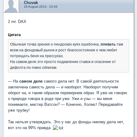
Chuvak
19 August 2013 - 15:43
2 mr. DAX
Цитата
Обычная точка зрения о пендоских куях ошибочна,
плевать
там
всем на фондовый рынок и рост благосостояния о чем любит
потрещать беня на прессухах.
На самом деле это просто подавление ставок и спасение от
дефолта по говно облигам.
— На
самом деле
самого дела нет. В самой деятельности
заключена самость дела — и наоборот. Наоборот получим
оборот на, и таким образом перевернем образ. Я уже не говорю
о природе говора в роде при уже. Ужи и узы — вы меня
понимаете, мистер Ватсон? — Конечно, Холмс! Передавайте
уже трубку!
Так нельзя утверждать. Это у нас до фонды никому дела нет,
вот это на 99% правда.