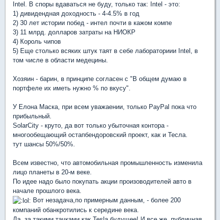
Intel. В споры вдаваться не буду, только так: Intel - это:
1) дивидендная доходность - 4-4.5% в год
2) 30 лет истории побед - интел почти в кажом компе
3) 11 млрд. долларов затраты на НИОКР
4) Король чипов
5) Еще столько всяких штук таят в себе лабораториии Intel, в
том числе в области медецины.
Хозяин - барин, в принципе согласен с "В общем думаю в
портфеле их иметь нужно % по вкусу".
У Елона Маска, при всем уважаении, только PayPal пока что
прибыльный.
SolarCity - круто, да вот только убыточная контора -
многообещающий остапбендоровский проект, как и Тесла.
тут шансы 50%/50%.
Всем известно, что автомобильная промышленность изменила
лицо планеты в 20-м веке.
По идее надо было покупать акции произоводителей авто в
начале прошлого века.
Вот незадача,по примерным данным, - более 200
компаний обанкротились к середине века.
Да, за такими тачками как Tesla будущее! И все же, публичная