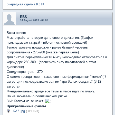
очередная сделка КЗТК
RBS
14 August 2013 - 04:02
Всем привет!
Мыс отработал вторую цель своего движения. (График
прикладываю старый - ибо он - основной сценарий)
Теперь уровень поддержки - ранее бывший уровень
сопротивления - 275-280 (она же первая цель)
Для снятия перекупленности мысу необходимо отторговаться в
корридоре 280-300...(проверить силу покупателей в этом
диапозоне)
Следующая цель - 370.
О сломе тренда говрят такие свечные формации как "молот"( 7
августа) и последовавшие за ним "три белых солдата" (8-12
августа)
Фундаментально вроде все темы в мысе идут по плану.
Но не забываем о политическом риске.
ЗЫ: Казком ис зе некст.
Прикрепленные файлы
KAZ.jpg
(311.02К)