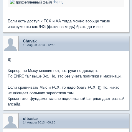
rts.png
Если есть доступ к FCX и АА тогда можно вообще такие
инструменты как /HG (фьюч на медь) брать да и все...
Chuvak
13 August 2013 - 12:58
)))
Корнер, по Мысу мнения нет, т.к. руки не доходят.
По ENRC fair выше 3-х. Но, это без учета политики и махинаци.
Если сравнивать Мыс и FCX, то надо брать FCX. ))) Но, никто
не обещает больших заработков там.
Кроме того, фундаментально подсчитаный fair price дает разный
апсайд.
ultrastar
14 August 2013 - 00:15