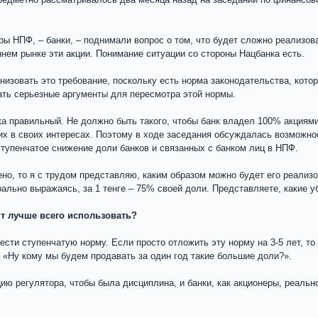
ы НПФ, – банки, – поднимали вопрос о том, что будет сложно реализов
ннем рынке эти акции. Понимание ситуации со стороны Нацбанка есть.
анизовать это требование, поскольку есть норма законодательства, кото
ать серьезные аргументы для пересмотра этой нормы.
ка правильный. Не должно быть такого, чтобы банк владел 100% акция
х в своих интересах. Поэтому в ходе заседания обсуждалась возможно
ступенчатое снижение доли банков и связанных с банком лиц в НПФ.
о, то я с трудом представляю, каким образом можно будет его реализова
ально выражаясь, за 1 тенге – 75% своей доли. Представляете, какие у
нт лучше всего использовать?
ести ступенчатую норму. Если просто отложить эту норму на 3-5 лет, то 
т: «Ну кому мы будем продавать за один год такие большие доли?».
ю регулятора, чтобы была дисциплина, и банки, как акционеры, реальн