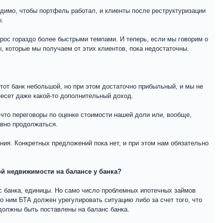
одимо, чтобы портфель работал, и клиенты после реструктуризации
ы.
рос гораздо более быстрыми темпами. И теперь, если мы говорим о
ы, которые мы получаем от этих клиентов, пока недостаточны.
тот банк небольшой, но при этом достаточно прибыльный, и мы не
несет даже какой-то дополнительный доход.
 что переговоры по оценке стоимости нашей доли или, вообще,
ивно продолжаться.
ия. Конкретных предложений пока нет, и при этом нам обязательно
ой недвижимости на балансе у банка?
нс банка, единицы. Но само число проблемных ипотечных займов
По ним БТА должен урегулировать ситуацию либо за счет того, что
должны быть поставлены на баланс банка.