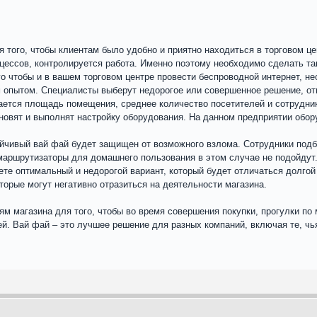
 того, чтобы клиентам было удобно и приятно находиться в торговом це
цессов, контролируется работа. Именно поэтому необходимо сделать та
го чтобы и в вашем торговом центре провести беспроводной интернет, не
 опытом. Специалисты выберут недорогое или совершенное решение, о
ается площадь помещения, среднее количество посетителей и сотрудник
ановят и выполнят настройку оборудования. На данном предприятии обо
ойчивый вай фай будет защищен от возможного взлома. Сотрудники под
, маршрутизаторы для домашнего пользования в этом случае не подойду
ете оптимальный и недорогой вариант, который будет отличаться долгой
оторые могут негативно отразиться на деятельности магазина.
м магазина для того, чтобы во время совершения покупки, прогулки по
ей. Вай фай – это лучшее решение для разных компаний, включая те, чь