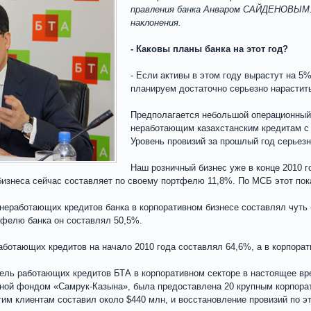
правления банка Анваром САЙДЕНОВЫМ.
наклонения.
- Каковы планы банка на этот год?
- Если активы в этом году вырастут на 5%
планируем достаточно серьезно нарасти
Предполагается небольшой операционный 
неработающим казахстанским кредитам с 
Уровень провизий за прошлый год серьезн
Наш розничный бизнес уже в конце 2010 г
бизнеса сейчас составляет по своему портфелю 11,8%. По МСБ этот пок
 неработающих кредитов банка в корпоративном бизнесе составлял чуть 
тфелю банка он составлял 50,5%.
аботающих кредитов на начало 2010 года составлял 64,6%, а в корпорат
ель работающих кредитов БТА в корпоративном секторе в настоящее вре
ной фондом «Самрук-Казына», была предоставлена 20 крупным корпорат
тим клиентам составил около $440 млн, и восстановление провизий по 