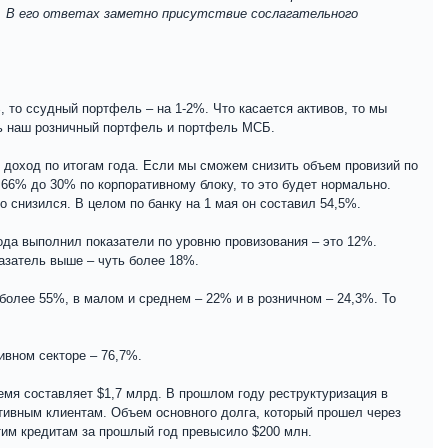
 В его ответах заметно присутствие сослагательного
, то ссудный портфель – на 1-2%. Что касается активов, то мы
ть наш розничный портфель и портфель МСБ.
доход по итогам года. Если мы сможем снизить объем провизий по
66% до 30% по корпоративному блоку, то это будет нормально.
о снизился. В целом по банку на 1 мая он составил 54,5%.
ода выполнил показатели по уровню провизования – это 12%.
азатель выше – чуть более 18%.
более 55%, в малом и среднем – 22% и в розничном – 24,3%. То
ивном секторе – 76,7%.
мя составляет $1,7 млрд. В прошлом году реструктуризация в
ивным клиентам. Объем основного долга, который прошел через
этим кредитам за прошлый год превысило $200 млн.