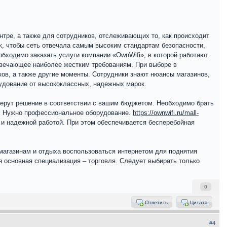
нтре, а также для сотрудников, отслеживающих то, как происходит
к, чтобы сеть отвечала самым высоким стандартам безопасности,
обходимо заказать услуги компании «OwnWifi», в которой работают
твечающее наиболее жестким требованиям. При выборе в
ов, а также другие моменты. Сотрудники знают нюансы магазинов,
рудование от высококлассных, надежных марок.
берут решение в соответствии с вашим бюджетом. Необходимо брать
т. Нужно профессиональное оборудование.
https://ownwifi.ru/mall-
 и надежной работой. При этом обеспечивается бесперебойная
 магазинам и отдыха воспользоваться интернетом для поднятия
я основная специализация – торговля. Следует выбирать только
0
Ответить
Цитата
#4