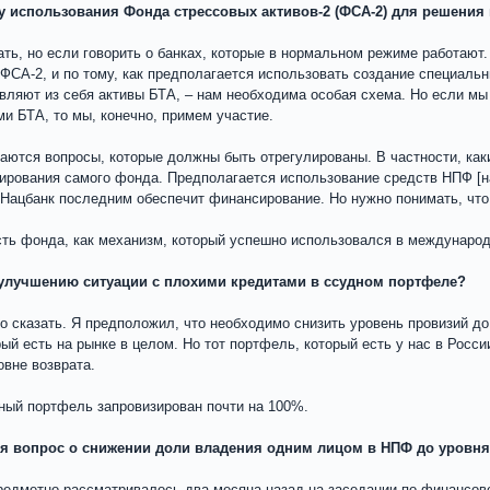
ду использования Фонда стрессовых активов-2 (ФСА-2) для решени
ать, но если говорить о банках, которые в нормальном режиме работают.
ФСА-2, и по тому, как предполагается использовать создание специаль
авляют из себя активы БТА, – нам необходима особая схема. Но если мы
и БТА, то мы, конечно, примем участие.
аются вопросы, которые должны быть отрегулированы. В частности, как
ирования самого фонда. Предполагается использование средств НПФ [н
Нацбанк последним обеспечит финансирование. Но нужно понимать, что 
ть фонда, как механизм, который успешно использовался в международн
о улучшению ситуации с плохими кредитами в ссудном портфеле?
 сказать. Я предположил, что необходимо снизить уровень провизий до
рый есть на рынке в целом. Но тот портфель, который есть у нас в Росс
овне возврата.
дный портфель запровизирован почти на 100%.
ся вопрос о снижении доли владения одним лицом в НПФ до уровня н
предметно рассматривалось два месяца назад на заседании по финансово