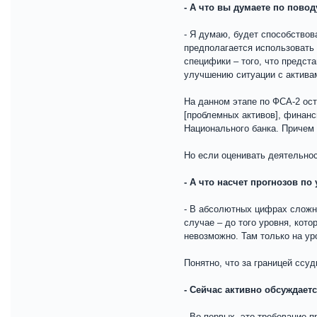
- А что вы думаете по пово
- Я думаю, будет способствов
предполагается использовать 
специфики – того, что предст
улучшению ситуации с активам
На данном этапе по ФСА-2 ост
[проблемных активов], финанс
Национального банка. Причем 
Но если оценивать деятельнос
- А что насчет прогнозов п
- В абсолютных цифрах сложно
случае – до того уровня, кото
невозможно. Там только на ур
Понятно, что за границей ссу
- Сейчас активно обсуждает
- Во-первых, это требование 