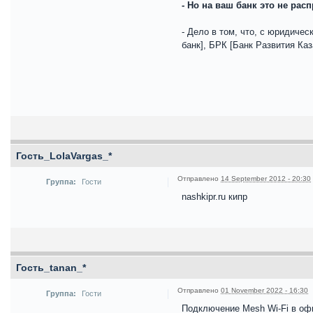
- Но на ваш банк это не ра
- Дело в том, что, с юридич
банк], БРК [Банк Развития Ка
Гость_LolaVargas_*
Отправлено
14 September 2012 - 20:30
Группа:
Гости
nashkipr.ru кипр
Гость_tanan_*
Отправлено
01 November 2022 - 16:30
Группа:
Гости
Подключение Mesh Wi-Fi в оф