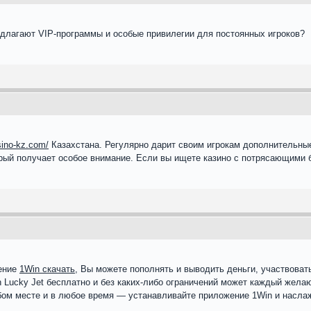
едлагают VIP-программы и особые привилегии для постоянных игроков?
sino-kz.com/
Казахстана. Регулярно дарит своим игрокам дополнительны
рый получает особое внимание. Если вы ищете казино с потрясающими бо
ение
1Win скачать
, Вы можете пополнять и выводить деньги, участвовать 
 Lucky Jet бесплатно и без каких-либо ограничений может каждый желаю
бом месте и в любое время — устанавливайте приложение 1Win и наслаж