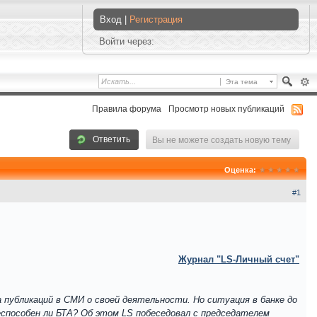
Вход |
Регистрация
Войти через:
Эта тема
Правила форума
Просмотр новых публикаций
Ответить
Вы не можете создать новую тему
Оценка:
#1
Журнал "LS-Личный счет"
убликаций в СМИ о своей деятельности. Но ситуация в банке до
еспособен ли БТА? Об этом LS побеседовал с председателем