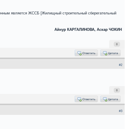
ственным является ЖССБ [Жилищный строительный сберегательный
Айнур КАРГАЛИНОВА, Аскар ЧОКИН
0
Ответить
Цитата
#2
0
Ответить
Цитата
#3