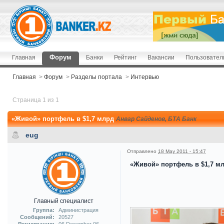
Форум
Главная
Банки
Рейтинг
Вакансии
Пользовател
Главная
>
Форум
>
Разделы портала
>
Интервью
Страница 1 из 1
«Живой» портфель в $1,7 млрд
Анвар Сайденов, БТА Банк
eug
Отправлено
18 May 2011 - 15:47
«Живой» портфель в $1,7 м
Главный специалист
Группа:
Администрация
Сообщений:
20527