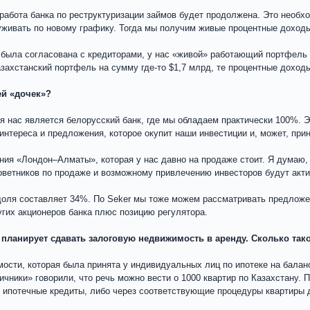
 работа банка по реструктуризации займов будет продолжена. Это необх
уживать по новому графику. Тогда мы получим живые процентные доход
 была согласована с кредиторами, у нас «живой» работающий портфель 
казахстанский портфель на сумму где-то $1,7 млрд, те процентные доход
ей «дочек»?
 нас является белорусский банк, где мы обладаем практически 100%. Э
нтереса и предложения, которое окупит наши инвестиции и, может, при
ния «Лондон–Алматы», которая у нас давно на продаже стоит. Я думаю,
оветников по продаже и возможному привлечению инвесторов будут акт
доля составляет 34%. По Seker мы тоже можем рассматривать предложен
гих акционеров банка плюс позицию регулятора.
 планирует сдавать залоговую недвижимость в аренду. Сколько так
имости, которая была принята у индивидуальных лиц по ипотеке на бала
ичники» говорили, что речь можно вести о 1000 квартир по Казахстану. 
 ипотечные кредиты, либо через соответствующие процедуры квартиры 