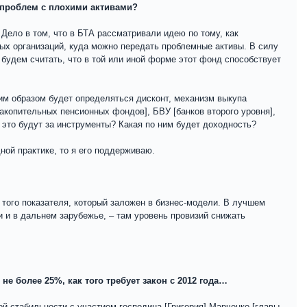
я проблем с плохими активами?
 Дело в том, что в БТА рассматривали идею по тому, как
ных организаций, куда можно передать проблемные активы. В силу
 будем считать, что в той или иной форме этот фонд способствует
им образом будет определяться дисконт, механизм выкупа
акопительных пенсионных фондов], БВУ [банков второго уровня],
это будут за инструменты? Какая по ним будет доходность?
ой практике, то я его поддерживаю.
 того показателя, который заложен в бизнес-модели. В лучшем
ии и в дальнем зарубежье, – там уровень провизий снижать
е более 25%, как того требует закон с 2012 года…
й стабильности с участием господина [Григория] Марченко [главы