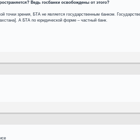
спространяется? Ведь госбанки освобождены от этого?
еской точки зрения, БТА не является государственным банком. Государ
захстана]. А БТА по юридической форме – частный банк.
исе