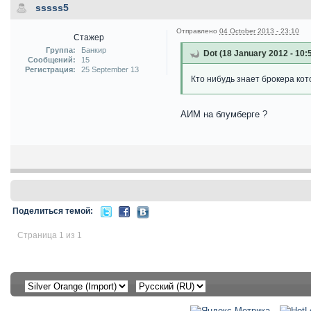
sssss5
Отправлено
04 October 2013 - 23:10
Стажер
Группа:
Банкир
Dot (18 January 2012 - 10:
Сообщений:
15
Регистрация:
25 September 13
Кто нибудь знает брокера ко
АИМ на блумберге ?
Поделиться темой:
Страница 1 из 1