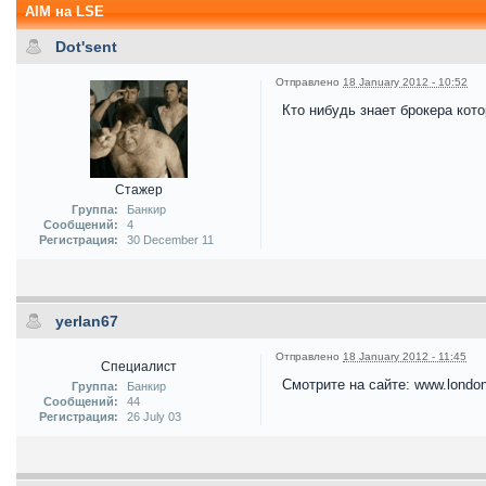
AIM на LSE
Dot'sent
Отправлено
18 January 2012 - 10:52
Кто нибудь знает брокера кот
Стажер
Группа:
Банкир
Сообщений:
4
Регистрация:
30 December 11
yerlan67
Отправлено
18 January 2012 - 11:45
Специалист
Смотрите на сайте: www.londo
Группа:
Банкир
Сообщений:
44
Регистрация:
26 July 03