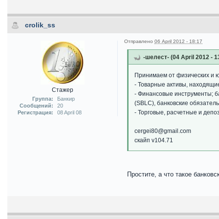
crolik_ss
Отправлено
06 April 2012 - 18:17
-шелест- (04 April 2012 - 1
Принимаем от физических и ю
- Товарные активы, находящие
Стажер
- Финансовые инструменты; б
Группа:
Банкир
(SBLC), банковские обязатель
Сообщений:
20
- Торговые, расчетные и депо
Регистрация:
08 April 08
cergei80@gmail.com
скайп v104.71
Простите, а что такое банков