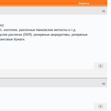
Оценка:
#1
о):
; изотопия, различные банковские металлы и т.д.
дские расписки (SKR), резервные аккредитивы, резервные
нансовые бумаги.
0
#2
0