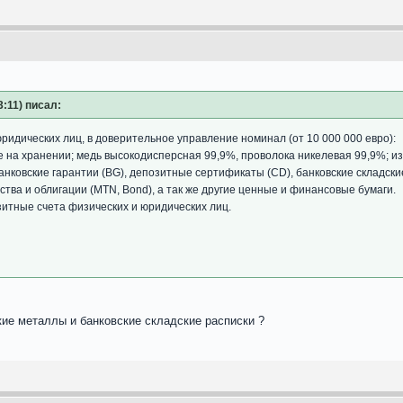
3:11) писал:
ридических лиц, в доверительное управление номинал (от 10 000 000 евро):
 на хранении; медь высокодисперсная 99,9%, проволока никелевая 99,9%; из
анковские гарантии (BG), депозитные сертификаты (CD), банковские складск
ства и облигации (MTN, Bond), а так же другие ценные и финансовые бумаги.
зитные счета физических и юридических лиц.
ские металлы и банковские складские расписки ?