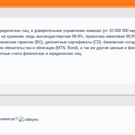
идических лиц, в доверительное управление номинал (от 10 000 000 евр
 на хранении; медь высокодисперсная 99,9%, проволока никелевая 99,9%
нковские гарантии (BG), депозитные сертификаты (CD), банковские скла
ие обязательства и облигации (MTN, Bond), а так же другие ценные и фи
зитные счета физических и юридических лиц.
ь написал?