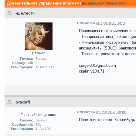
Доверительное управление (примем)
на западных площадках
-шелест-
Отправлено
04 April 2012 - 13:11
Принимаем от физических и юр
- Товарные активы, находящие
- Финансовые инструменты; ба
аккредитивы (SBLC), банковск
Стажер
- Торговые, расчетные и депо
Группа:
Банкир
Сообщений:
8
cergei80@gmail.com
Регистрация:
13 March 12
скайп v104.71
oradafi
Отправлено
06 April 2012 - 10:06
Главный специалист
Просто интересно. Кто-нибуд
Группа:
Банкир
Сообщений:
541
Регистрация:
11 April 07