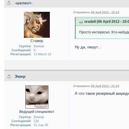
-шелест-
Отправлено
08 April 2012 - 15:13
oradafi (06 April 2012 - 10
Просто интересно. Кто-нибуд
Стажер
Группа:
Банкир
Ну да, пишут...
Сообщений:
8
Регистрация:
13 March 12
Эмир
Отправлено
09 April 2012 - 21:24
А что такое резервный аккреди
Ведущий специалист
Группа:
Банкир
Сообщений:
126
Регистрация:
31 July 09