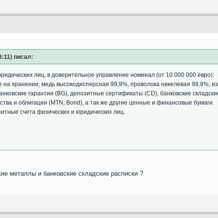
3:11) писал:
ридических лиц, в доверительное управление номинал (от 10 000 000 евро):
 на хранении; медь высокодисперсная 99,9%, проволока никелевая 99,9%; из
анковские гарантии (BG), депозитные сертификаты (CD), банковские складск
ства и облигации (MTN, Bond), а так же другие ценные и финансовые бумаги.
зитные счета физических и юридических лиц.
ские металлы и банковские складские расписки ?