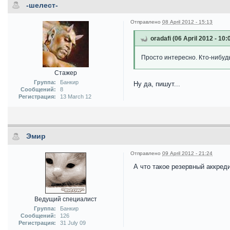
-шелест-
Отправлено
08 April 2012 - 15:13
oradafi (06 April 2012 - 10
Просто интересно. Кто-нибуд
Стажер
Группа:
Банкир
Ну да, пишут...
Сообщений:
8
Регистрация:
13 March 12
Эмир
Отправлено
09 April 2012 - 21:24
А что такое резервный аккреди
Ведущий специалист
Группа:
Банкир
Сообщений:
126
Регистрация:
31 July 09