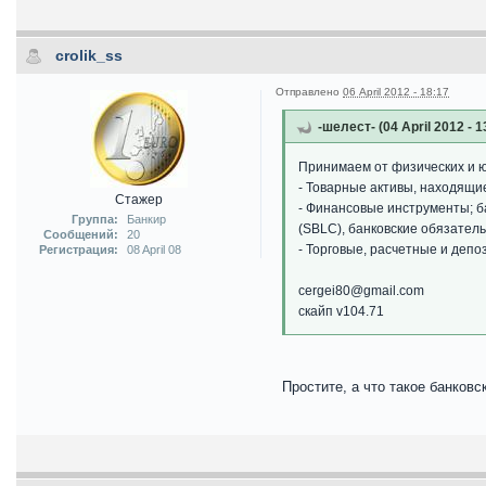
crolik_ss
Отправлено
06 April 2012 - 18:17
-шелест- (04 April 2012 - 1
Принимаем от физических и ю
- Товарные активы, находящие
Стажер
- Финансовые инструменты; б
Группа:
Банкир
(SBLC), банковские обязатель
Сообщений:
20
- Торговые, расчетные и депо
Регистрация:
08 April 08
cergei80@gmail.com
скайп v104.71
Простите, а что такое банков