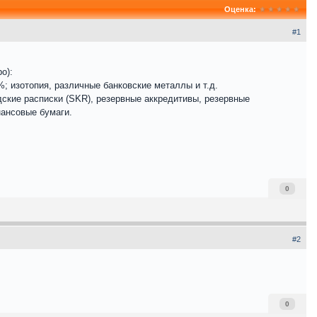
Оценка:
#1
о):
; изотопия, различные банковские металлы и т.д.
дские расписки (SKR), резервные аккредитивы, резервные
нансовые бумаги.
0
#2
0