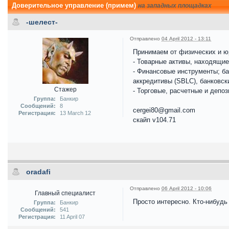
Доверительное управление (примем)
на западных площадках
-шелест-
Отправлено
04 April 2012 - 13:11
Принимаем от физических и юр
- Товарные активы, находящие
- Финансовые инструменты; ба
аккредитивы (SBLC), банковск
Стажер
- Торговые, расчетные и депо
Группа:
Банкир
Сообщений:
8
cergei80@gmail.com
Регистрация:
13 March 12
скайп v104.71
oradafi
Отправлено
06 April 2012 - 10:06
Главный специалист
Просто интересно. Кто-нибуд
Группа:
Банкир
Сообщений:
541
Регистрация:
11 April 07