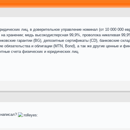
идических лиц, в доверительное управление номинал (от 10 000 000 евр
 на хранении; медь высокодисперсная 99,9%, проволока никелевая 99,9%
нковские гарантии (BG), депозитные сертификаты (CD), банковские скла
ие обязательства и облигации (MTN, Bond), а так же другие ценные и фи
зитные счета физических и юридических лиц.
ь написал?