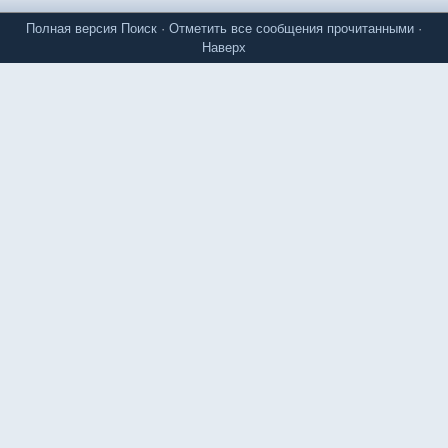
Полная версия
Поиск
·
Отметить все сообщения прочитанными
·
Наверх