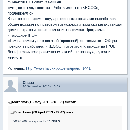
финансов РК Болат Жамишев.
«Нет, не откладывается. Работа идет по «KEGOC», -
подчеркнул он.
В настоящее время государственными органами выработана
общая позиция по правовой возможности продажи казахстанцам
доли в стратегических компаниях в рамках Программы
«Народное IPO».
«Там на самом деле никакой [правовой] коллизии нет. Общая
позиция выработана. «KEGOC» готовится [к выходу на IPO].
День [первичного размещения акций] не назову», - уточнил
министр
Источник:
http://www.halyk-ipo...ews/ipo/id=1441
Chapa
16 September 2013 - 15:59
Maratkaz (13 May 2013 - 18:59) писал:
Dow Jones (09 April 2013 - 19:47) писал:
6200-6700 по версии BCC INVEST