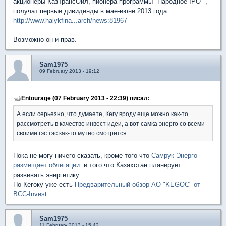
акционеры КазТрансОйл, пионера программы "Народное IPO" ,
получат первые дивиденды в мае-июне 2013 года.
http://www.halykfina...arch/news:81967
Возможно он и прав.
Sam1975
09 February 2013 - 19:12
Entourage (07 February 2013 - 22:39) писал:
А если серьезно, что думаете, Кегу вроду еще можно как-то
рассмотреть в качестве инвест идеи, а вот самка энерго со всеми
своими гэс тэс как-то мутно смотрится.
Пока не могу ничего сказать, кроме того что
Самрук-Энерго
размещает облигации
. и того что Казахстан планирует
развивать энергетику.
По Кегоку уже есть
Предварительный обзор АО "KEGOC" от
BCC-Invest
Sam1975
11 February 2013 - 15:42