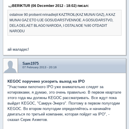
BERIKTUR (06 December 2012 - 18:02) писал:
ostalnoe 90 protsent nrinadlejit KAZTROIL(KAZ MUNAI GAZ), A KAZ
MUNAI GAZ ETO UJE GOSUDARSTVENNOE. A GOSUDARSTVO,
DELA DELAET BLAGO NARODA, I OSTALNOE %90 OTDADIT
NARODU
ай маладес!
Sam1975
07 February 2013 - 20:16
KEGOC поручено ускорить выход на IPO
"Участники пилотного IPO уже внимательно следят за
котировками, я думаю, это очень правильно. В первом квартале
этого года мы должны KEGOC рассматривать. Все ждут пока
выйдет KEGOC, "Самрук-Энерго". Поэтому в первом полугодии
KEGOC. Во втором полугодии определяйтесь и начинайте
двигаться по третьей компании, которая пойдет на IPO", -
сказал Серик Ахметов.