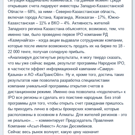
ситуация кардинально изменилась. На данный момент среди
открывших счета лидируют инвесторы Западно-Казахстанской
Области – 68%, за ними - Северно-Казахстанская область,
включая города Астана, Караганда, Жезказган - 17%, Южно-
Казахстанская – 11% и ВКО – 4%. Активность жителей
Западного региона Казахстана объяснятся, возможно, тем, что
именно там, было проведено первое IPO компании РД
«Казмунайгаз» - когда акции выдавали сотрудникам компании,
которые после имели возможность продать их на бирже по 18 -
22 000 тенге, получая солидную прибыль.
«Анализируя достигнутые результаты, я могу твердо сказать,
что мы уже сейчас видим, результат программы Народное IPO,
в частности эффект информационной кампании «Самрук-
Қазына» и АО «КазТрансОйл». Ну и, кроме того, достичь таких
результатов нам позволила разработка специалистами
компании уникальной программы открытия счетов в
дистанционном режиме. Именно она позволила «подключить» к
IPO все регионы и сделать его поистине народным. Без этой
программы для того, чтобы открыть счет гражданам пришлось
бы приходить лично в офисы брокерских компаний, которые
расположены в основном в Алматы. Для жителей регионов - это
не реально»… – комментирует Председатель Правления
Компании «Асыл-Инвест» Аслан Дюсембеков.
Сейчас весь рынок волнует, какую цену назначит