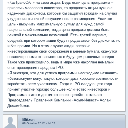
«КазТрансОйл» на свои акции. Ведь если цель программы –
привлечь массового инвестора, то продавать акции нужно с
надежным дисконтом, который бы защитил граждан на случай
ухудшения рыночной ситуации после размещения. Если же
цель - выручить максимальную сумму для нужд самой
национальной компании, тогда цена продажи должна быть
близкой к максимально возможной. Есть третий вариант,
средний, при котором акции будут продаваться без дисконта, но
и без премии. Но в этом случае люди, впервые
инвестировавшие свои сбережения в ценные бумаги, окажутся
незащищенными от возможных в будущем рыночных спадов.
Такое уже происходило, ведь в мире уже накоплен немалый
опыт проведения народных IPO.
«Я убежден, что для успеха программы необходимо назначить
«безопасную» цену: такую, которая даст хорошие возможности
заработать всем участникам. Тогда в IPO следующего года
примет участие гораздо большее количество инвесторов и
Программа в итоге достигнет своих целей» - отмечает
Председатель Правления Компании «Асыл-Инвест» Аслан
Дюсембеков.
Blitzen
08 October 2012 - 14:02