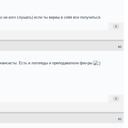
о ни кого слушать) если ты вериш в себя все получиться.
0
#8
инансисты. Есть и логопеды и преподаватели физ-ры
0
#9