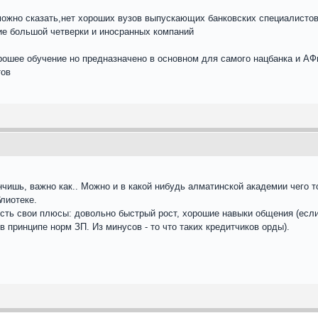
можно сказать,нет хороших вузов выпускающих банковских специалисто
ие большой четверки и иносранных компаний
рошее обучение но предназначено в основном для самого нацбанка и АФн
тов
ончишь, важно как.. Можно и в какой нибудь алматинской академии чего 
блиотеке.
есть свои плюсы: довольно быстрый рост, хорошие навыки общения (если
 принципе норм ЗП. Из минусов - то что таких кредитчиков орды).