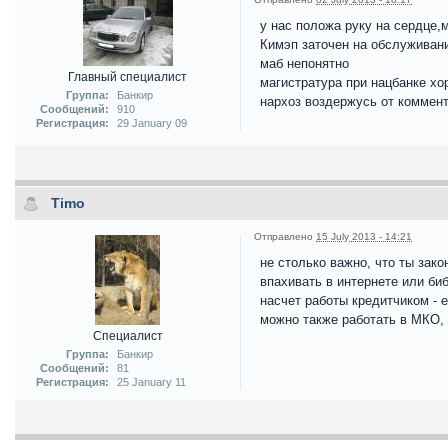
у нас положа руку на сердце,
Кимэп заточен на обслуживан
маб непонятно
Главный специалист
магистратура при нацбанке хо
Группа:
Банкир
нархоз воздержусь от коммен
Сообщений:
910
Регистрация:
29 January 09
Timo
Отправлено
15 July 2013 - 14:21
не столько важно, что ты зак
впахивать в интернете или би
насчет работы кредитчиком - 
можно также работать в МКО, в
Специалист
Группа:
Банкир
Сообщений:
81
Регистрация:
25 January 11