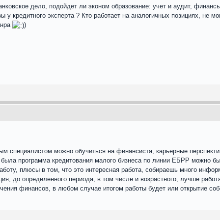
анковское дело, подойдет ли эконом образование: учет и аудит, финанс
вы у кредитного эксперта ? Кто работает на аналогичных позициях, не мо
анра
)
ным специалистом можно обучиться на финансиста, карьерные перспекти
а была программа кредитования малого бизнеса по линии ЕБРР можно бы
аботу, плюсы в том, что это интересная работа, собираешь много инфор
ация, до определенного периода, в том числе и возрастного, лучше рабо
чения финансов, в любом случае итогом работы будет или открытие собс