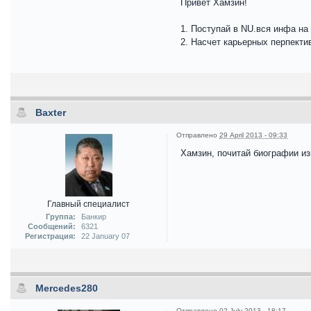
Привет Хамзин!
1. Поступай в NU.вся инфа н
2. Насчет карьерных перпектив
Baxter
Отправлено
29 April 2013 - 09:33
Хамзин, почитай биографии из
Главный специалист
Группа:
Банкир
Сообщений:
6321
Регистрация:
22 January 07
Mercedes280
Отправлено
02 July 2013 - 18:17