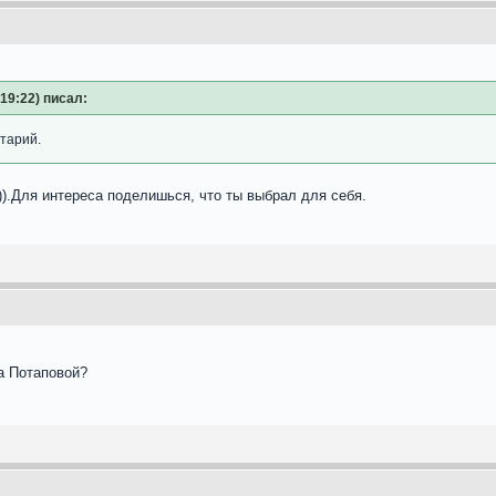
 19:22) писал:
нтарий.
)).Для интереса поделишься, что ты выбрал для себя.
га Потаповой?