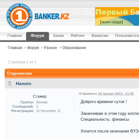
Форум
Главная
Банки
Рейтинг
Вакансии
Пользовател
Главная
>
Форум
>
Разное
>
Образование
Страница 1 из 1
Старожилам
Hamzin
Отправлено
19 January 2013 - 21:30
Стажер
Доброго времени суток !
Группа:
Банкир
Сообщений:
2
Регистрация:
11 November 11
Заканчиваю в этом году колл
Специальность: финансы
Хочется после окончания ВУЗа