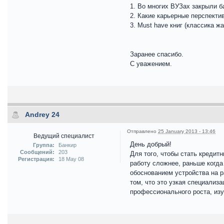
1. Во многих ВУЗах закрыли б
2. Какие карьерные перспекти
3. Must have книг (классика ж
Заранее спасибо.
С уважением.
Andrey 24
Отправлено
25 January 2013 - 13:46
Ведущий специалист
День добрый!
Группа:
Банкир
Сообщений:
203
Для того, чтобы стать кредит
Регистрация:
18 May 08
работу сложнее, раньше когд
обоснованием устройства на р
том, что это узкая специализ
профессионального роста, изу