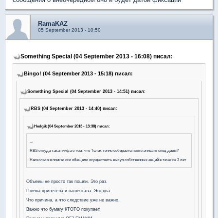
RamaKAZ
05 September 2013 - 10:50
Something Special (04 September 2013 - 16:08) писал:
Bingo! (04 September 2013 - 15:18) писал:
Something Special (04 September 2013 - 14:51) писал:
RBS (04 September 2013 - 14:40) писал:
Hedgik (04 September 2013 - 13:38) писал:
...
RBS откуда такая инфа о том, что Телик точно собирается выплачивать спец дивы?
Насколько я помню они обещали осуществить выкуп собственных акций в течение 3 лет
Объемы не просто так пошли. Это раз.
Птичка прилетела и нашептала. Это два.
Что причина, а что следствие уже не важно.
Важно что бумагу КТОТО покупает.