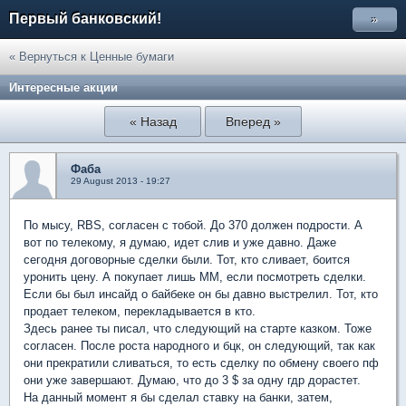
Первый банковский!
»
« Вернуться к Ценные бумаги
Интересные акции
« Назад
Вперед »
Фаба
29 August 2013 - 19:27
По мысу, RBS, согласен с тобой. До 370 должен подрости. А
вот по телекому, я думаю, идет слив и уже давно. Даже
сегодня договорные сделки были. Тот, кто сливает, боится
уронить цену. А покупает лишь ММ, если посмотреть сделки.
Если бы был инсайд о байбеке он бы давно выстрелил. Тот, кто
продает телеком, перекладывается в кто.
Здесь ранее ты писал, что следующий на старте казком. Тоже
согласен. После роста народного и бцк, он следующий, так как
они прекратили сливаться, то есть сделку по обмену своего пф
они уже завершают. Думаю, что до 3 $ за одну гдр дорастет.
На данный момент я бы сделал ставку на банки, затем,