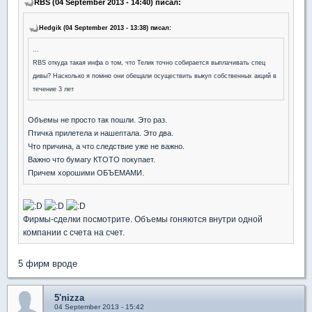
RBS (04 September 2013 - 14:40) писал:
Hedgik (04 September 2013 - 13:38) писал:
...
RBS откуда такая инфа о том, что Телик точно собирается выплачивать спец
дивы? Насколько я помню они обещали осуществить выкуп собственных акций в
течение 3 лет
Объемы не просто так пошли. Это раз.
Птичка прилетела и нашептала. Это два.
Что причина, а что следствие уже не важно.
Важно что бумагу КТОТО покупает.
Причем хорошими ОБЪЕМАМИ.
Фирмы-сделки посмотрите. Объемы гоняются внутри одной
компании с счета на счет.
5 фирм вроде
5'nizza
04 September 2013 - 15:42