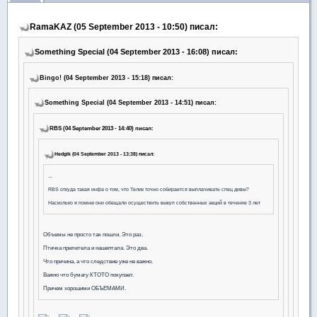
RamaKAZ (05 September 2013 - 10:50) писал:
Something Special (04 September 2013 - 16:08) писал:
Bingo! (04 September 2013 - 15:18) писал:
Something Special (04 September 2013 - 14:51) писал:
RBS (04 September 2013 - 14:40) писал:
Hedgik (04 September 2013 - 13:38) писал:
...
RBS откуда такая инфа о том, что Телик точно собирается выплачивать спец дивы?
Насколько я помню они обещали осуществить выкуп собственных акций в течение 3 лет
Объемы не просто так пошли. Это раз.
Птичка прилетела и нашептала. Это два.
Что причина, а что следствие уже не важно.
Важно что бумагу КТОТО покупает.
Причем хорошими ОБЪЕМАМИ.