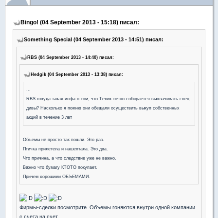
Bingo! (04 September 2013 - 15:18) писал:
Something Special (04 September 2013 - 14:51) писал:
RBS (04 September 2013 - 14:40) писал:
Hedgik (04 September 2013 - 13:38) писал:
...
RBS откуда такая инфа о том, что Телик точно собирается выплачивать спец
дивы? Насколько я помню они обещали осуществить выкуп собственных
акций в течение 3 лет
Объемы не просто так пошли. Это раз.
Птичка прилетела и нашептала. Это два.
Что причина, а что следствие уже не важно.
Важно что бумагу КТОТО покупает.
Причем хорошими ОБЪЕМАМИ.
Фирмы-сделки посмотрите. Объемы гоняются внутри одной компании
с счета на счет.