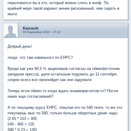
переложился бы в кто, который можно слить в енпф. По
крайней мере такой вариант менее рискованный, чем сидеть в
мысе.
Kamazik
03 September 2013 - 17:12
Добрый день!
люди, что там новенького по ЕНРС?
Вроде как уже 94,5 % акционеров согласны на обмен(источник
западная пресса), дали остальным подумать до 11 сентября,
скорее всего все произойдет как они задумали.
Теперь если обмен то когда ждать взаиморасчетов-то? После
каких еще согласований?
А по текущему курсу ЕНРС, покупая его по 540 тенге, то же что
покупаешь мыс по 590, только больше оборотных денег надо.
(2,65 * 153 = 405
540 - 405 = 135
590 * 0,23 = 135)