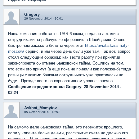
Gregory
26 November 2014 - 16:01
Наша компания работает с UBS банком, недавно летали с
сотрудниками на рабочую конференцию в Швейцарию. Очень
быстро нам заказали билеты через этот
https://aviata.kz/almaty-
moscow/
сервис, и мы через день были уже там. Так вот, вопрос
стоял следующим образом: как вести работу при принятии
законопроекта об отмене банковской тайны. Сошлись на том,
что если его примут (а еще пока не приняли как положено) тогда
разницы с какими банками сотрудничать уже практически не
будет. Прежде всего на корпоративном уровне конечно.
Сообщение отредактировал Gregory: 28 November 2014 -
03:24
Askhat_Mamytov
05 October 2016 - 12:57
На самомо деле банковская тайна, это пережиток прошлого,
если у клиента белые деньги, расскрытие счета не должно его
волновать. Мир давно поменялся, и нужно привыкать к новым