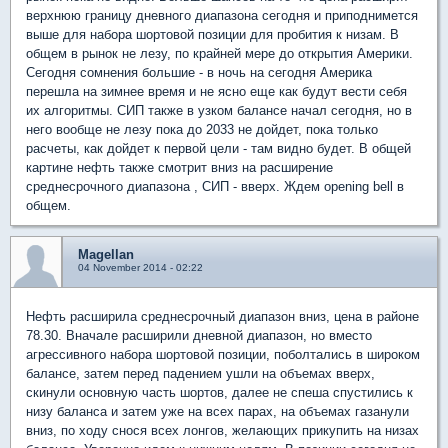
верхнюю границу дневного диапазона сегодня и приподнимется
выше для набора шортовой позиции для пробития к низам. В
общем в рынок не лезу, по крайней мере до открытия Америки.
Сегодня сомнения большие - в ночь на сегодня Америка
перешла на зимнее время и не ясно еще как будут вести себя
их алгоритмы. СИП также в узком балансе начал сегодня, но в
него вообще не лезу пока до 2033 не дойдет, пока только
расчеты, как дойдет к первой цели - там видно будет. В общей
картине нефть также смотрит вниз на расширение
среднесрочного диапазона , СИП - вверх. Ждем opening bell в
общем.
Magellan
04 November 2014 - 02:22
Нефть расширила среднесрочный диапазон вниз, цена в районе
78.30. Вначале расширили дневной диапазон, но вместо
агрессивного набора шортовой позиции, поболтались в широком
балансе, затем перед падением ушли на объемах вверх,
скинули основную часть шортов, далее не спеша спустились к
низу баланса и затем уже на всех парах, на объемах газанули
вниз, по ходу снося всех лонгов, желающих прикупить на низах