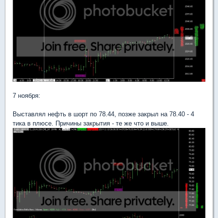
7 ноября:
Выставлял нефть в шорт по 78.44, позже закрыл на 78.40 - 4
тика в плюсе. Причины закрытия - те же что и выше.