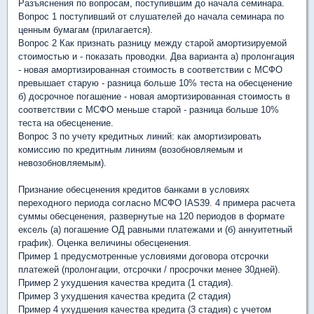
Разъяснения по вопросам, поступившим до начала семинара.
Вопрос 1 поступивший от слушателей до начала семинара по
ценным бумагам (прилагается).
Вопрос 2 Как признать разницу между старой амортизируемой
стоимостью и - показать проводки. Два варианта а) пролонгация
- новая амортизированная стоимость в соответствии с МСФО
превышает старую - разница больше 10% теста на обесценение
б) досрочное погашение - новая амортизированная стоимость в
соответствии с МСФО меньше старой - разница больше 10%
теста на обесценение.
Вопрос 3 по учету кредитных линий: как амортизировать
комиссию по кредитным линиям (возобновляемым и
невозобновляемым).
Признание обесценения кредитов банками в условиях
переходного периода согласно МСФО IAS39. 4 примера расчета
суммы обесценения, развернутые на 120 периодов в формате
ексель (а) погашение ОД равными платежами и (б) аннуитетный
график). Оценка величины обесценения.
Пример 1 предусмотренные условиями договора отсрочки
платежей (пролонгации, отсрочки / просрочки менее 30дней).
Пример 2 ухудшения качества кредита (1 стадия).
Пример 3 ухудшения качества кредита (2 стадия)
Пример 4 ухудшения качества кредита (3 стадия) с учетом