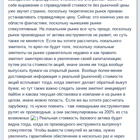
себе выражение о справедливой стоимости без рыночной цены
уже звучит странно, поскольку теоретически рынок призван
устанавливать справедливую цену. Сейчас это конечно уже из
области фантастики, поскольку нынешние рынки
спекулятивные. На локальном рынке все чуть проще, поскольку
рынок производных от актива инструментов не развит, но суть
также не меняется. Если вы хотите рассчитать локального
эмитента, то врял-ли будет толк, поскольку локальные
эмитенты на рынке сравнительно недавно и как правило
эмитент заинтересован в увеличении своей капитализации,
путем роста стоимости акций, иначе зачем им тогда вообще
выпускать бумаги на открытый рынок. Вообще более-менее
достоверная информация о реальной (рыночной) стоимости
акций всплывает тогда, когда эмитент делает обратный выкуп
бумаг, но тут также важно следить зачем эмитент инициирует
байбэк и какова текущая обстановка в компании и на рынке в
целом, иначе можно попасть. Если же вы хотите рассчитать
зарубежку, то нужно помнить - там ликвидными инструментами
рулят их производные, а они заспекулированы на 200% из ста
возможных
Реальная стоимость базового актива будет
видна тогда, когда из производного инструмента вытряхнут
спекулянтов. Чтобы вывести спекулей из актива, нужно
увеличить гарантийное обеспечение в несколько раз и через