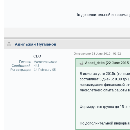
По дополнительной информаци
Адильжан Нугманов
Отправлено
23 June 2015 - 01:52
CEO
Группа:
Администрация
Assel_delta (22 June 2015 
Сообщений:
443
Регистрация:
14 February 05
В июле-августе 2015г. (точн
составляет 5 дней, с 9.30 до
консолидация финансовой отч
многолетнего опыта работы в
Формируется группа до 15 чело
По дополнительной информац