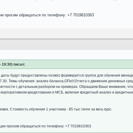
и просим обращаться по телефону: +7 7019810363
- 19:30) писал:
ые даты будут предоставлены позже) формируется группа для обучения менед
 17.30. Темы обучения: анализ баланса,ОПиУ,Отчета о движении денежных ср
етности с детальным разбором на примерах. Обращаем Ваше внимание, что 
 корпоративном кредитовании и МСБ, включая кредитный анализ и кредитные
век. Стоимость обучения 1 участника - 85 тыс.тенге за весь курс.
ии просим обращаться по телефону: +7 7019810363