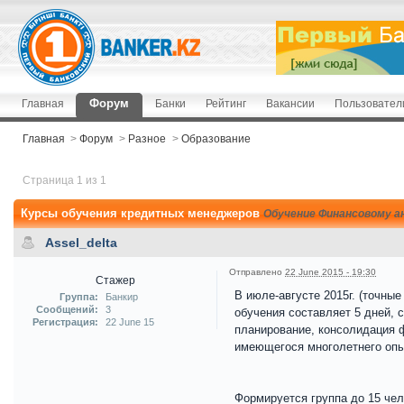
Форум
Главная
Банки
Рейтинг
Вакансии
Пользовател
Главная
>
Форум
>
Разное
>
Образование
Страница 1 из 1
Курсы обучения кредитных менеджеров
Обучение Финансовому а
Assel_delta
Отправлено
22 June 2015 - 19:30
Стажер
В июле-августе 2015г. (точны
Группа:
Банкир
Сообщений:
3
обучения составляет 5 дней, 
Регистрация:
22 June 15
планирование, консолидация 
имеющегося многолетнего опы
Формируется группа до 15 чело