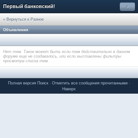
Первый банковский!
»
« Вернуться к Разное
Объявления
Нет тем. Такое может быть если тем действительно в данном
форуме еще не создавалось, или если выставлены фильтры
просмотра списка тем.
Полная версия
Поиск
·
Отметить все сообщения прочитанными
·
Наверх