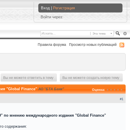
Вход |
Регистрация
Войти через:
Эта тема
Правила форума
Просмотр новых публикаций
Вы не можете ответить в тему
Вы не можете создать новую тему
ия "Global Finance"
АО "БТА Банк"
Оценка:
#1
9" по мнению международного издания "Global Finance"
го содержания: