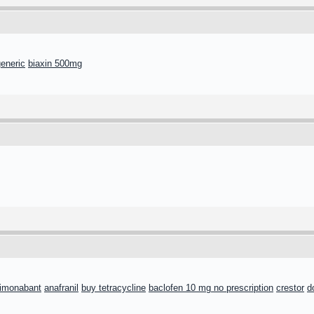
eneric
biaxin 500mg
rimonabant
anafranil
buy tetracycline
baclofen 10 mg no prescription
crestor
d