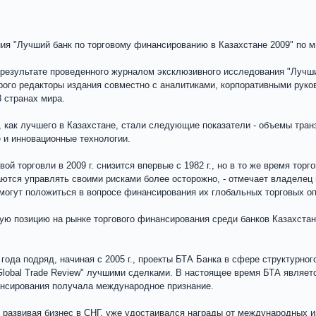
ия "Лучший банк по торговому финансированию в Казахстане 2009" по м
 результате проведенного журналом эксклюзивного исследования "Лучши
орого редакторы издания совместно с аналитиками, корпоративными рук
 странах мира.
 как лучшего в Казахстане, стали следующие показатели - объемы тран
 и инновационные технологии.
ой торговли в 2009 г. снизится впервые с 1982 г., но в то же время то
ются управлять своими рисками более осторожно, - отмечает владелец и 
 могут положиться в вопросе финансирования их глобальных торговых оп
ю позицию на рынке торгового финансирования среди банков Казахстана
 года подряд, начиная с 2005 г., проекты БТА Банка в сфере структурн
"Global Trade Review" лучшими сделками. В настоящее время БТА являет
нансирования получала международное признание.
о развивая бизнес в СНГ, уже удостаивался награды от международных 