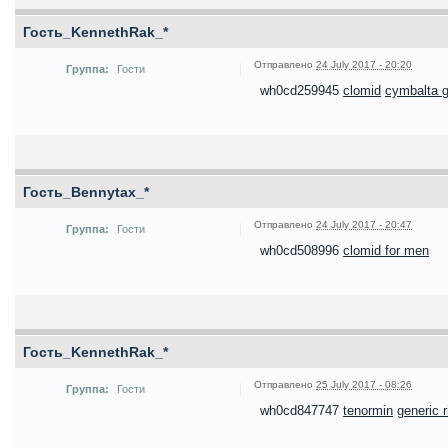
Гость_KennethRak_*
Отправлено
24 July 2017 - 20:20
Группа:
Гости
wh0cd259945
clomid
cymbalta g
Гость_Bennytax_*
Отправлено
24 July 2017 - 20:47
Группа:
Гости
wh0cd508996
clomid for men
Гость_KennethRak_*
Отправлено
25 July 2017 - 08:26
Группа:
Гости
wh0cd847747
tenormin
generic 