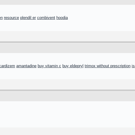
en
resource
plendil er
combivent
hoodia
cardizem
amantadine
buy vitamin c
buy eldepryl
trimox without prescription
is