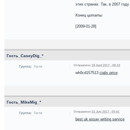
этих странах. Так, в 2007 го
Конец цитаты
[2009-01-28]
Гость_CaseyDig_*
Отправлено
26 April 2017 - 08:10
Группа:
Гости
wh0cd157513
cialis price
Гость_MikeMig_*
Отправлено
02 July 2017 - 05:41
Группа:
Гости
best uk essay writing service