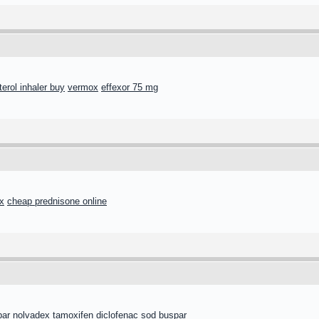
terol inhaler buy
vermox
effexor 75 mg
x
cheap prednisone online
par
nolvadex tamoxifen
diclofenac sod
buspar