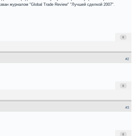
зван журналом "Global Trade Review" "Лучшей сделкой 2007".
0
#2
0
#3
0