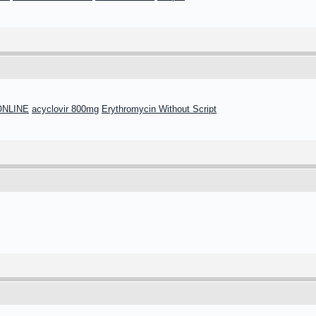
ONLINE
acyclovir 800mg
Erythromycin Without Script