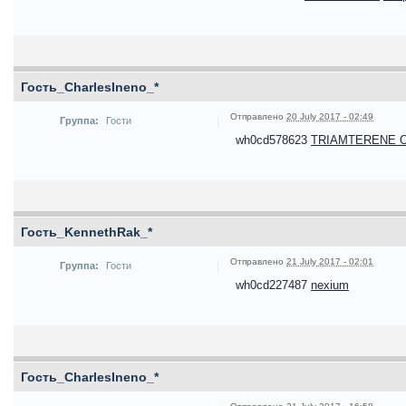
Гость_CharlesIneno_*
Отправлено
20 July 2017 - 02:49
Группа:
Гости
wh0cd578623
TRIAMTERENE 
Гость_KennethRak_*
Отправлено
21 July 2017 - 02:01
Группа:
Гости
wh0cd227487
nexium
Гость_CharlesIneno_*