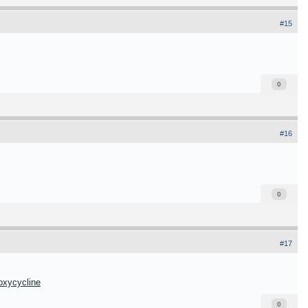
#15
0
#16
0
#17
oxycycline
0