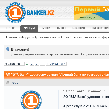
Форум
Главная
Банки
Рейтинг
Вакансии
Пользовател
Главная
>
Форум
>
Архив новостей
>
Архив: Новости финансовой сфер
Внимание!
Данный раздел является
архивом новостей
. Актуальные новос
1
5 Страниц
2
3
→
Последняя »
АО "БТА Банк" удостоено звания "Лучший банк по торговому фи
eug
Отправлено
28 January 2009 - 17:03
АО "БТА Банк" удостоено зв
/Пресс-служба АО "БТА Банк",