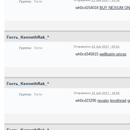
Отправлено
21 July 2017 - 16:58
Группа:
Гости
wh0cd154018
BUY NEXIUM ON
Гость_KennethRak_*
Отправлено
22 July 2017 - 03:41
Группа:
Гости
wh0cd345815
wellbutrin prices
Гость_KennethRak_*
Отправлено
22 July 2017 - 19:20
Группа:
Гости
wh0cd23295
revatio
levothroid
g