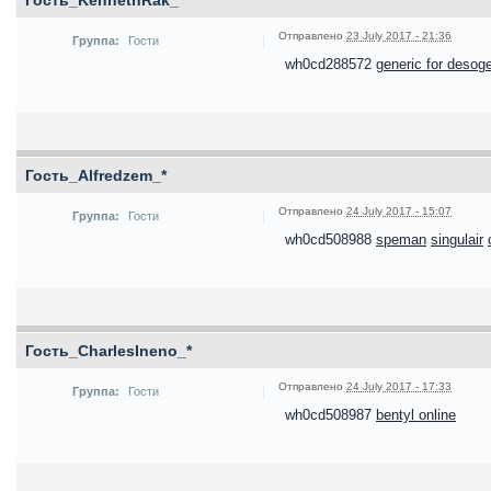
Гость_KennethRak_*
Отправлено
23 July 2017 - 21:36
Группа:
Гости
wh0cd288572
generic for desog
Гость_Alfredzem_*
Отправлено
24 July 2017 - 15:07
Группа:
Гости
wh0cd508988
speman
singulair
Гость_CharlesIneno_*
Отправлено
24 July 2017 - 17:33
Группа:
Гости
wh0cd508987
bentyl online