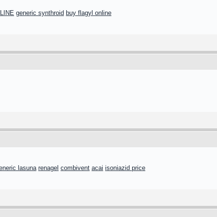
LINE
generic synthroid
buy flagyl online
eneric lasuna
renagel
combivent
acai
isoniazid price