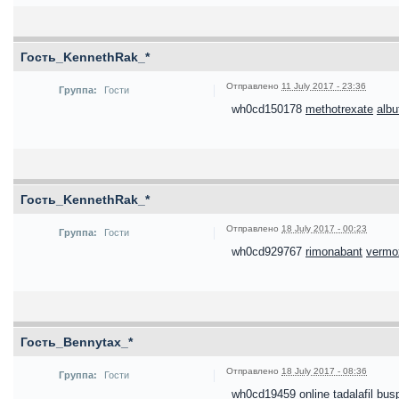
Гость_KennethRak_*
Отправлено
11 July 2017 - 23:36
Группа:
Гости
wh0cd150178
methotrexate
albu
Гость_KennethRak_*
Отправлено
18 July 2017 - 00:23
Группа:
Гости
wh0cd929767
rimonabant
vermo
Гость_Bennytax_*
Отправлено
18 July 2017 - 08:36
Группа:
Гости
wh0cd19459
online tadalafil
bus