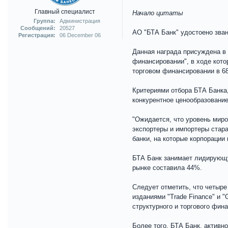
Главный специалист
Начало цитаты
Группа:
Администрация
Сообщений:
20527
АО "БТА Банк" удостоено зван
Регистрация:
06 December 06
Данная награда присуждена в
финансировании", в ходе кот
торговом финансировании в 68
Критериями отбора БТА Банка,
конкурентное ценообразование
"Ожидается, что уровень миров
экспортеры и импортеры стара
банки, на которые корпорации
БТА Банк занимает лидирующу
рынке составила 44%.
Следует отметить, что четыре
изданиями "Trade Finance" и 
структурного и торгового фи
Более того, БТА Банк, активн