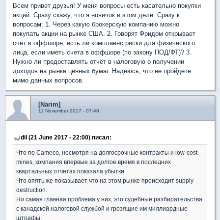
Всем привет друзья! У меня вопросы есть касательно покупки
акций. Сразу скажу, что я новичок в этом деле. Сразу к
вопросам: 1. Через какую брокерскую компанию можно
покупать акции на рынке США. 2. Говорят Фридом открывает
счёт в оффшоре, есть ли комплаенс риски для физического
лица, если иметь счета в оффшоре (по закону ПОД/ФТ)? 3.
Нужно ли предоставлять отчёт в налоговую о получении
доходов на рынке ценных бумаг. Надеюсь, что не пройдете
мимо данных вопросов.
[Narim]
11 November 2017 - 07:48
dil (21 June 2017 - 22:00) писал:
Что по Cameco, несмотря на долгосрочные контракты и low-cost
mines, компания впервые за долгое время в последних
квартальных отчетах показала убытки.
Что опять же показывает что на этом рынке происходит supply
destruction.
Но самая главная проблема у них, это судебные разбирательства
с канадской налоговой службой и грозящие им миллиардные
штрафы.