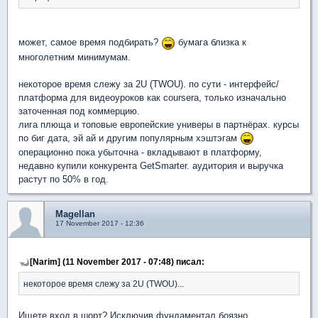
может, самое время подбирать?
бумага близка к
многолетним минимумам.
некоторое время слежу за 2U (TWOU). по сути - интерфейс/
платформа для видеоуроков как coursera, только изначально
заточенная под коммерцию.
лига плюща и топовые европейские универы в партнёрах. курсы
по биг дата, эй ай и другим популярным хэштэгам
операционно пока убыточна - вкладывают в платформу,
недавно купили конкурента GetSmarter. аудитория и выручка
растут по 50% в год.
Magellan
17 November 2017 - 12:36
[Narim] (11 November 2017 - 07:48) писал:
некоторое время слежу за 2U (TWOU)...
Ищете вход в шорт? Исключив фундаментал боязно