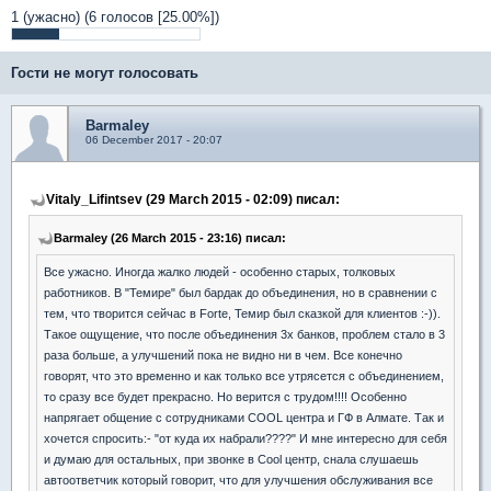
1 (ужасно)
(6 голосов [25.00%])
Гости не могут голосовать
Barmaley
06 December 2017 - 20:07
Vitaly_Lifintsev (29 March 2015 - 02:09) писал:
Barmaley (26 March 2015 - 23:16) писал:
Все ужасно. Иногда жалко людей - особенно старых, толковых
работников. В "Темире" был бардак до объединения, но в сравнении с
тем, что творится сейчас в Forte, Темир был сказкой для клиентов :-)).
Такое ощущение, что после объединения 3х банков, проблем стало в 3
раза больше, а улучшений пока не видно ни в чем. Все конечно
говорят, что это временно и как только все утрясется с объединением,
то сразу все будет прекрасно. Но верится с трудом!!!! Особенно
напрягает общение с сотрудниками COOL центра и ГФ в Алмате. Так и
хочется спросить:- "от куда их набрали????" И мне интересно для себя
и думаю для остальных, при звонке в Cool центр, снала слушаешь
автоответчик который говорит, что для улучшения обслуживания все