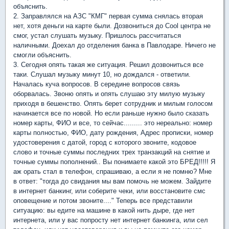
объяснить.
2. Заправлялся на АЗС "КМГ" первая сумма снялась вторая
нет, хотя деньги на карте были. Дозвониться до Cool центра не
смог, устал слушать музыку. Пришлось рассчитаться
наличными. Доехал до отделения банка в Павлодаре. Ничего не
смогли объяснить.
3. Сегодня опять такая же ситуация. Решил дозвониться все
таки. Слушал музыку минут 10, но дождался - ответили.
Началась куча вопросов. В середине вопросов связь
оборвалась. Звоню опять и опять слушаю эту милую музыку
приходя в бешенство. Опять берет сотрудник и милым голосом
начинается все по новой. Но если раньше нужно было сказать
номер карты, ФИО и все, то сейчас......... это нереально: номер
карты полностью, ФИО, дату рождения, Адрес прописки, номер
удостоверения с датой, город с которого звоните, кодовое
слово и точные суммы последних трех транзакций на снятие и
точные суммы пополнений.. Вы понимаете какой это БРЕД!!!!! Я
аж орать стал в телефон, спрашиваю, а если я не помню? Мне
в ответ: "тогда до свидания мы вам помочь не можем. Зайдите
в интернет банкинг, или соберите чеки, или восстановите смс
оповещение и потом звоните...." Теперь все представили
ситуацию: вы едите на машине в какой нить дыре, где нет
интернета, или у вас попросту нет интернет банкинга, или сел