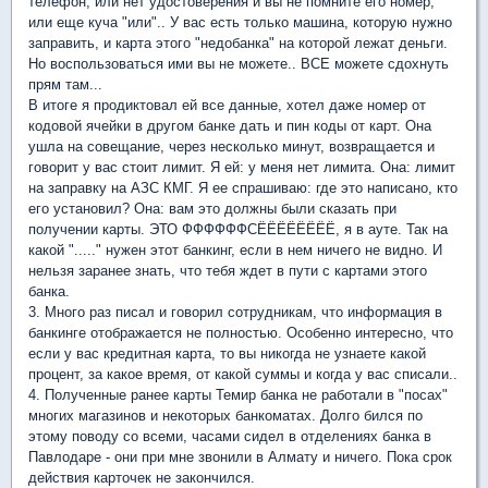
телефон, или нет удостоверения и вы не помните его номер,
или еще куча "или".. У вас есть только машина, которую нужно
заправить, и карта этого "недобанка" на которой лежат деньги.
Но воспользоваться ими вы не можете.. ВСЕ можете сдохнуть
прям там...
В итоге я продиктовал ей все данные, хотел даже номер от
кодовой ячейки в другом банке дать и пин коды от карт. Она
ушла на совещание, через несколько минут, возвращается и
говорит у вас стоит лимит. Я ей: у меня нет лимита. Она: лимит
на заправку на АЗС КМГ. Я ее спрашиваю: где это написано, кто
его установил? Она: вам это должны были сказать при
получении карты. ЭТО ФФФФФФСЁЁЁЁЁЁЁЁ, я в ауте. Так на
какой "....." нужен этот банкинг, если в нем ничего не видно. И
нельзя заранее знать, что тебя ждет в пути с картами этого
банка.
3. Много раз писал и говорил сотрудникам, что информация в
банкинге отображается не полностью. Особенно интересно, что
если у вас кредитная карта, то вы никогда не узнаете какой
процент, за какое время, от какой суммы и когда у вас списали..
4. Полученные ранее карты Темир банка не работали в "посах"
многих магазинов и некоторых банкоматах. Долго бился по
этому поводу со всеми, часами сидел в отделениях банка в
Павлодаре - они при мне звонили в Алмату и ничего. Пока срок
действия карточек не закончился.