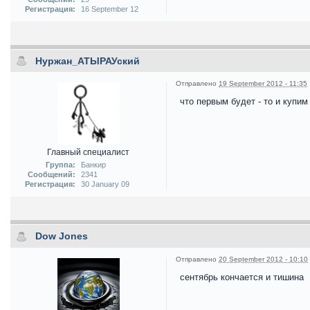
Регистрация:
16 September 12
Нуржан_АТЫРАУский
Отправлено
19 September 2012 - 11:35
что первым будет - то и купи
Главный специалист
Группа:
Банкир
Сообщений:
2341
Регистрация:
30 January 09
Dow Jones
Отправлено
20 September 2012 - 10:10
сентябрь кончается и тишина