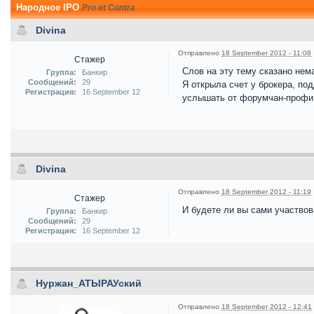
Народное IPO
Pro et Contra
Divina
Отправлено
18 September 2012 - 11:08
Стажер
Слов на эту тему сказано нема
Группа:
Банкир
Сообщений:
29
Я открыла счет у брокера, по
Регистрация:
16 September 12
услышать от форумчан-профи м
Divina
Отправлено
18 September 2012 - 11:19
Стажер
И будете ли вы сами участвов
Группа:
Банкир
Сообщений:
29
Регистрация:
16 September 12
Нуржан_АТЫРАУский
Отправлено
18 September 2012 - 12:41