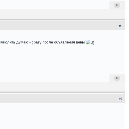
0
#6
вычислить думаю - сразу после объявления цены
0
#7