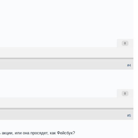
0
#4
0
#5
 акции, или она просядет, как Фейсбук?