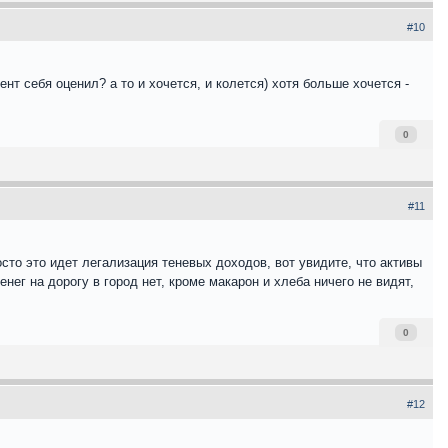
#10
нт себя оценил? а то и хочется, и колется) хотя больше хочется -
0
#11
сто это идет легализация теневых доходов, вот увидите, что активы
ег на дорогу в город нет, кроме макарон и хлеба ничего не видят,
0
#12