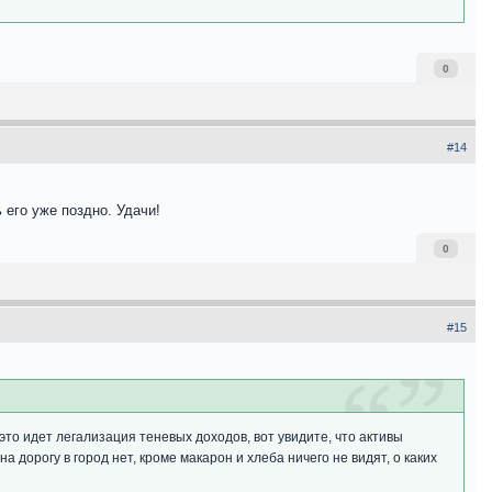
0
#14
 его уже поздно. Удачи!
0
#15
то идет легализация теневых доходов, вот увидите, что активы
дорогу в город нет, кроме макарон и хлеба ничего не видят, о каких