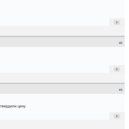
0
#8
0
#9
утвердили цену.
0