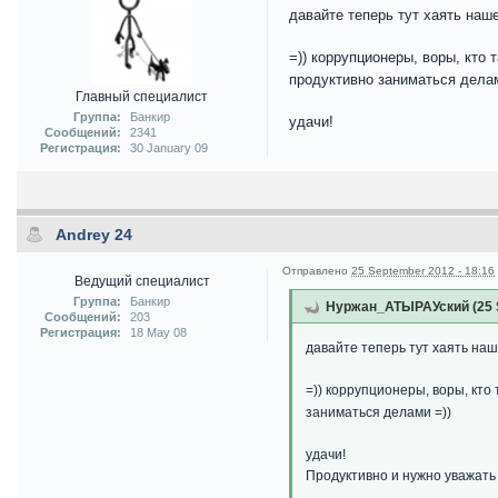
давайте теперь тут хаять наш
=)) коррупционеры, воры, кто 
продуктивно заниматься делам
Главный специалист
Группа:
Банкир
удачи!
Сообщений:
2341
Регистрация:
30 January 09
Andrey 24
Отправлено
25 September 2012 - 18:16
Ведущий специалист
Группа:
Банкир
Нуржан_АТЫРАУский (25 S
Сообщений:
203
Регистрация:
18 May 08
давайте теперь тут хаять наш
=)) коррупционеры, воры, кто
заниматься делами =))
удачи!
Продуктивно и нужно уважать