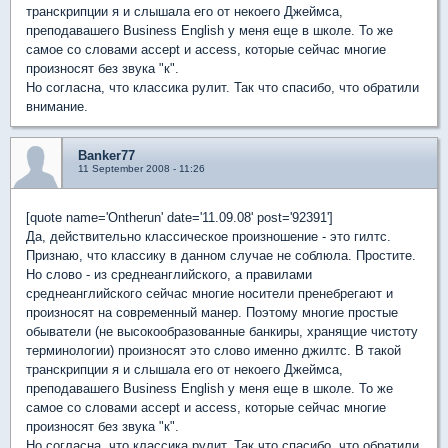
транскрипции я и слышала его от некоего Джеймса,
преподавашего Business English у меня еще в школе. То же
самое со словами accept и access, которые сейчас многие
произносят без звука "к".
Но согласна, что классика рулит. Так что спасибо, что обратили
внимание.
Banker77
11 September 2008 - 11:26
[quote name='Ontherun' date='11.09.08' post='92391']
Да, действительно классическое произношение - это гилтс.
Признаю, что классику в данном случае не соблюла. Простите.
Но слово - из среднеанглийского, а правилами
среднеанглийского сейчас многие носители пренебрегают и
произносят на современный манер. Поэтому многие простые
обыватели (не высокообразованные банкиры, хранящие чистоту
терминологии) произносят это слово именно джилтс. В такой
транскрипции я и слышала его от некоего Джеймса,
преподавашего Business English у меня еще в школе. То же
самое со словами accept и access, которые сейчас многие
произносят без звука "к".
Но согласна, что классика рулит. Так что спасибо, что обратили