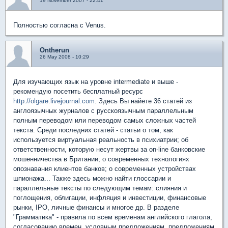
19 November 2007 - 22:41
Полностью согласна с Venus.
Ontherun
26 May 2008 - 10:29
Для изучающих язык на уровне intermediate и выше -
рекомендую посетить бесплатный ресурс
http://olgare.livejournal.com
. Здесь Вы найете 36 статей из
англоязычных журналов с русскоязычным параллельным
полным переводом или переводом самых сложных частей
текста. Среди последних статей - статьи о том, как
используется виртуальная реальность в психиатрии; об
ответственности, которую несут жертвы за on-line банковские
мошенничества в Британии; о современных технологиях
опознавания клиентов банков; о современных устройствах
шпионажа... Также здесь можно найти глоссарии и
параллельные тексты по следующим темам: слияния и
поглощения, облигации, инфляция и инвестиции, финансовые
рынки, IPO, личные финансы и многое др. В разделе
"Грамматика" - правила по всем временам английского глагола,
согласованию времен, условным предложениям, предложениям