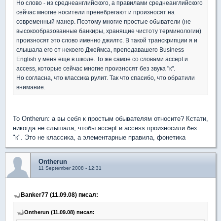
Но слово - из среднеанглийского, а правилами среднеанглийского
сейчас многие носители пренебрегают и произносят на
современный манер. Поэтому многие простые обыватели (не
высокообразованные банкиры, хранящие чистоту терминологии)
произносят это слово именно джилтс. В такой транскрипции я и
слышала его от некоего Джеймса, преподавашего Business
English у меня еще в школе. То же самое со словами accept и
access, которые сейчас многие произносят без звука "к".
Но согласна, что классика рулит. Так что спасибо, что обратили
внимание.
To Ontherun: а вы себя к простым обывателям относите? Кстати,
никогда не слышала, чтобы accept и access произносили без
"к". Это не классика, а элементарные правила, фонетика
Ontherun
11 September 2008 - 12:31
Banker77 (11.09.08) писал:
Ontherun (11.09.08) писал: