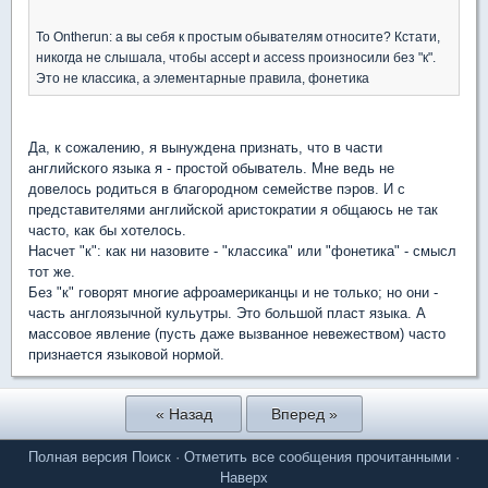
To Ontherun: а вы себя к простым обывателям относите? Кстати,
никогда не слышала, чтобы accept и access произносили без "к".
Это не классика, а элементарные правила, фонетика
Да, к сожалению, я вынуждена признать, что в части
английского языка я - простой обыватель. Мне ведь не
довелось родиться в благородном семействе пэров. И с
представителями английской аристократии я общаюсь не так
часто, как бы хотелось.
Насчет "к": как ни назовите - "классика" или "фонетика" - смысл
тот же.
Без "к" говорят многие афроамериканцы и не только; но они -
часть англоязычной кульутры. Это большой пласт языка. А
массовое явление (пусть даже вызванное невежеством) часто
признается языковой нормой.
« Назад
Вперед »
Полная версия
Поиск
·
Отметить все сообщения прочитанными
·
Наверх