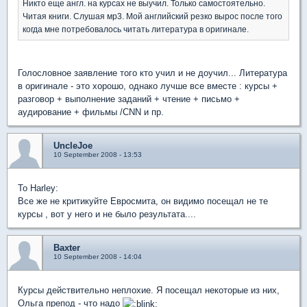
Никто еще англ. на курсах не выучил. Только самостоятельно.
Читая книги. Слушая мр3. Мой английский резко вырос после того
когда мне потребовалось читать литература в оригинале.
Голословное заявление того кто учил и не доучил... Литература
в оригинале - это хорошо, однако лучше все вместе : курсы +
разговор + выполнение заданий + чтение + письмо +
аудирование + фильмы /СNN и пр.
UncleJoe
10 September 2008 - 13:53
To Harley:
Все же не критикуйте Евросмита, он видимо посещал не те
курсы , вот у него и не было результата....
Baxter
10 September 2008 - 14:04
Курсы действительно неплохие. Я посещал некоторые из них,
Ольга препод - что надо