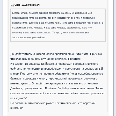
Gilts (10.09.08) писал:
Кстати, Ольга, помните вы меня поправили на одном из дискашнов мое
произношение гилтс на джилтс, так вот оказывается все таки я правильно
сказала Гилтс. Даже не знаю помните ли вы , это было в прошлом году осенью, а
я запомнила очень хорошо. У вас было хорошо, эффективно, жаль что
индивидуально вы не занимаетесь. Теперь у меня и коллеги нет уже
англоговорящего, уехал блин.
Да, действительно классическое произношение - это гилтс. Признаю,
что классику в данном случае не соблюла. Простите.
Но слово - из среднеанглийского, а правилами среднеанглийского
сейчас многие носители пренебрегают и произносят на современный
манер. Поэтому многие простые обыватели (не высокообразованные
банкиры, хранящие чистоту терминологии) произносят это слово
именно джилтс. В такой транскрипции я и слышала его от некоего
Джеймса, преподавашего Business English у меня еще в школе. То же
самое со словами accept и access, которые сейчас многие произносят
без звука "к".
Но согласна, что классика рулит. Так что спасибо, что обратили
внимание.