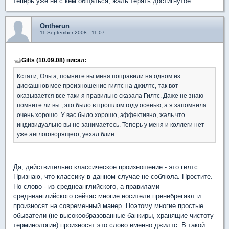
теперь уже не с кем общаться, жаль терять достигнутое.
Ontherun
11 September 2008 - 11:07
Gilts (10.09.08) писал:
Кстати, Ольга, помните вы меня поправили на одном из
дискашнов мое произношение гилтс на джилтс, так вот
оказывается все таки я правильно сказала Гилтс. Даже не знаю
помните ли вы , это было в прошлом году осенью, а я запомнила
очень хорошо. У вас было хорошо, эффективно, жаль что
индивидуально вы не занимаетесь. Теперь у меня и коллеги нет
уже англоговорящего, уехал блин.
Да, действительно классическое произношение - это гилтс.
Признаю, что классику в данном случае не соблюла. Простите.
Но слово - из среднеанглийского, а правилами
среднеанглийского сейчас многие носители пренебрегают и
произносят на современный манер. Поэтому многие простые
обыватели (не высокообразованные банкиры, хранящие чистоту
терминологии) произносят это слово именно джилтс. В такой