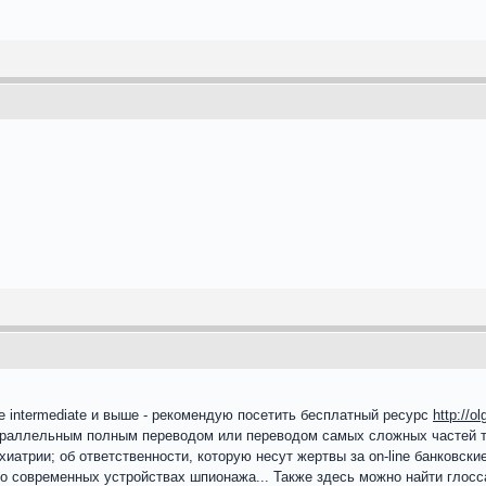
 intermediate и выше - рекомендую посетить бесплатный ресурс
http://o
раллельным полным переводом или переводом самых сложных частей текс
хиатрии; об ответственности, которую несут жертвы за on-line банковск
 о современных устройствах шпионажа... Также здесь можно найти гло