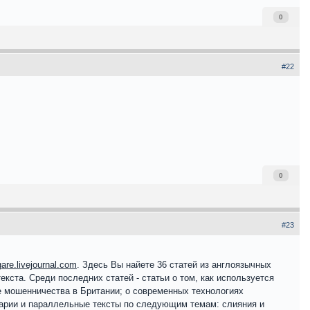
0
#22
0
#23
lgare.livejournal.com
. Здесь Вы найете 36 статей из англоязычных
та. Среди последних статей - статьи о том, как используется
ие мошенничества в Британии; о современных технологиях
ссарии и параллельные тексты по следующим темам: слияния и