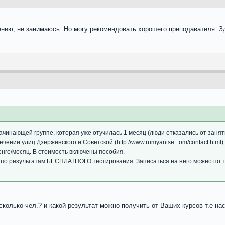
нию, не занимаюсь. Но могу рекомендовать хорошего преподавателя. Зд
ачинающей группе, которая уже отучилась 1 месяц (люди отказались от заняти
ечении улиц Дзержинского и Советской (
http://www.rumyantse...om/contact.html
)
енге/месяц. В стоимость включены пособия.
 по результатам БЕСПЛАТНОГО тестирования. Записаться на него можно по т
 сколько чел.? и какой результат можно получить от Ваших курсов т.е н