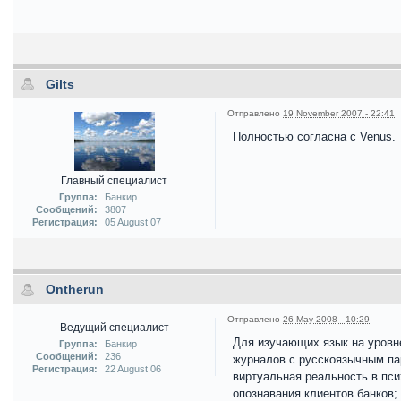
Gilts
Отправлено
19 November 2007 - 22:41
Полностью согласна с Venus.
Главный специалист
Группа:
Банкир
Сообщений:
3807
Регистрация:
05 August 07
Ontherun
Отправлено
26 May 2008 - 10:29
Ведущий специалист
Для изучающих язык на уровне
Группа:
Банкир
Сообщений:
236
журналов с русскоязычным па
Регистрация:
22 August 06
виртуальная реальность в пси
опознавания клиентов банков;