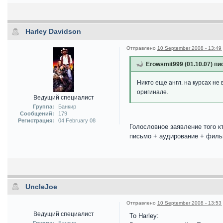
Harley Davidson
Отправлено
10 September 2008 - 13:49
Erowsmit999 (01.10.07) пи
Никто еще англ. на курсах не
оригинале.
Ведущий специалист
Группа:
Банкир
Сообщений:
179
Регистрация:
04 February 08
Голословное заявление того кт
письмо + аудирование + филь
UncleJoe
Отправлено
10 September 2008 - 13:53
Ведущий специалист
To Harley:
Группа:
Банкир