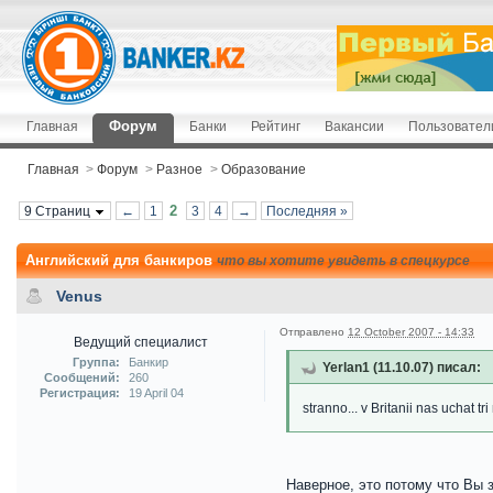
Форум
Главная
Банки
Рейтинг
Вакансии
Пользовател
Главная
>
Форум
>
Разное
>
Образование
2
9 Страниц
←
1
3
4
→
Последняя »
Английский для банкиров
что вы хотите увидеть в спецкурсе
Venus
Отправлено
12 October 2007 - 14:33
Ведущий специалист
Группа:
Банкир
Yerlan1 (11.10.07) писал:
Сообщений:
260
Регистрация:
19 April 04
stranno... v Britanii nas uchat t
Наверное, это потому что Вы 