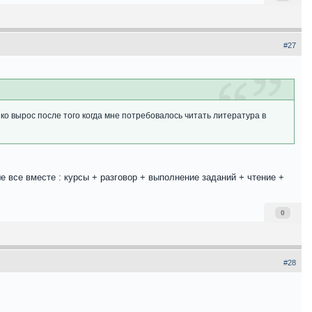
#27
зко вырос после того когда мне потребовалось читать литература в
ше все вместе : курсы + разговор + выполнение заданий + чтение +
0
#28