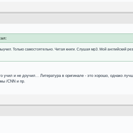
сал:
 выучил. Только самостоятельно. Читая книги. Слушая мр3. Мой английский ре
о учил и не доучил... Литература в оригинале - это хорошо, однако луч
мы /СNN и пр.