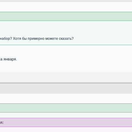
 набор? Хотя бы примерно можете сказать?
а января.
ал: