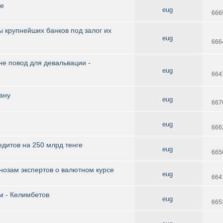
ге
eug
666
 крупнейших банков под залог их
eug
666
не повод для девальвации -
eug
664
ану
eug
667
eug
666
дитов на 250 млрд тенге
eug
665
гнозам экспертов о валютном курсе
eug
664
м - Келимбетов
eug
665