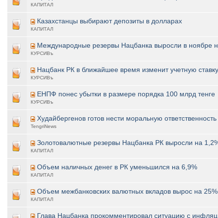
КАПИТАЛ
Казахстанцы выбирают депозиты в долларах
КАПИТАЛ
Международные резервы Нацбанка выросли в ноябре на
КУРСИВъ
Нацбанк РК в ближайшее время изменит учетную ставк
КУРСИВъ
ЕНПФ понес убытки в размере порядка 100 млрд тенге
КУРСИВъ
Худайбергенов готов нести моральную ответственность 
TengriNews
Золотовалютные резервы Нацбанка РК выросли на 1,2
КАПИТАЛ
Объем наличных денег в РК уменьшился на 6,9%
КАПИТАЛ
Объем межбанковских валютных вкладов вырос на 25%
КАПИТАЛ
Глава Нацбанка прокомментировал ситуацию с инфля