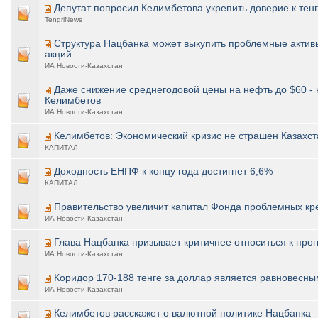
Депутат попросил Келимбетова укрепить доверие к тен
TengriNews
Структура Нацбанка может выкупить проблемные активы
акций
ИА Новости-Казахстан
Даже снижение среднегодовой цены на нефть до $60 - 
Келимбетов
ИА Новости-Казахстан
Келимбетов: Экономический кризис не страшен Казахст
КАПИТАЛ
Доходность ЕНПФ к концу года достигнет 6,6%
КАПИТАЛ
Правительство увеличит капитал Фонда проблемных кре
ИА Новости-Казахстан
Глава Нацбанка призывает критичнее относиться к про
ИА Новости-Казахстан
Коридор 170-188 тенге за доллар является равновесны
ИА Новости-Казахстан
Келимбетов расскажет о валютной политике Нацбанка