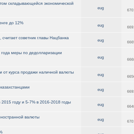
учетом складывающейся экономической
eug
670
енге до 12%
eug
669
, считает советник главы Нацбанка
eug
666
5 года меры по дедолларизации
eug
666
и от курса продажи наличной валюты
eug
665
 казахстанцами
eug
669
 2015 году и 5-7% в 2016-2018 годы
eug
664
 иностранной валюты
eug
670
5%