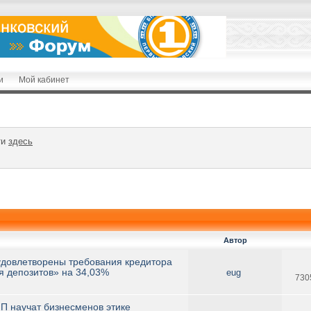
и
Мой кабинет
ти
здесь
Автор
удовлетворены требования кредитора
я депозитов» на 34,03%
eug
730
П научат бизнесменов этике