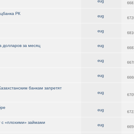
eug
668
ацбанка РК
eug
672
eug
681
 долларов за месяц
eug
668
eug
667
eug
666
Казахстанским банкам запретят
eug
670
бре
eug
672
 с «плохими» займами
eug
665