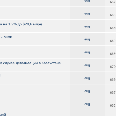
eug
667
eug
668
 на 1,2% до $28,6 млрд
eug
666
у - МВФ
eug
669
eug
666
в случае девальвации в Казахстане
eug
679
%
eug
666
eug
666
eug
666
цией