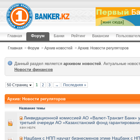
Форум
Главная
Банки
Рейтинг
Вакансии
Пользовател
Главная
>
Форум
>
Архив новостей
>
Архив: Новости регуляторов
Данный раздел является
архивом новостей
. Актуальные новос
Новости финансов
1
50 Страниц
2
3
→
Последняя »
Архив: Новости регуляторов
Название темы
Ликвидационной комиссией АО «Валют-Транзит Банк» 
третьей очереди АО «Казахстанский фонд гарантировани
КФН НБРК
Нацбанк с НПП научат бизнесменов этике Нацбанк с НП