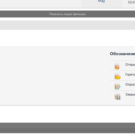
eug
664
Показать опции фильтра
Обозначен
Откры
Горяч
Опрос
Закры