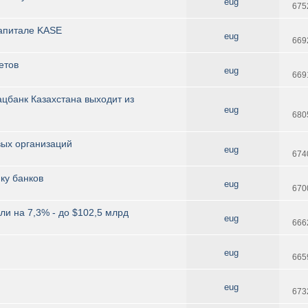
eug
675
капитале KASE
eug
669
етов
eug
669
ацбанк Казахстана выходит из
eug
680
вых организаций
eug
674
ку банков
eug
670
ли на 7,3% - до $102,5 млрд
eug
666
eug
665
eug
673